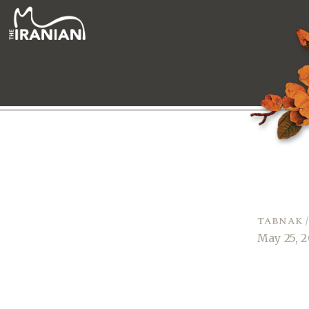
tabnak /
May 25, 