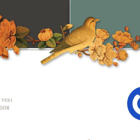
 yeki
2008