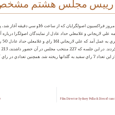
رييس مجلس هشتم مشخص
در جلسه امروز فراكسيون اصولگرايان كه از ساعت 16و سي دقيقه آغا
امه علي لاريجاني و غلامعلي حداد عادل از نمايندگان اصولگرا درباره آ
راي‌گيري به عمل آمد كه 
كسب ك
است و از اين تعداد 7 راي سفيد به گلدانها ريخته شد. همچنين تعدادي د
y
Film Director Sydney Pollack Dies of cance