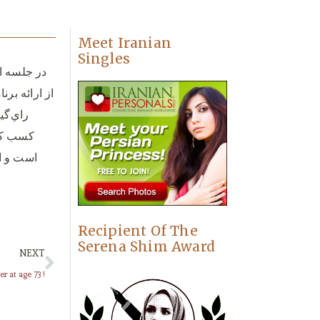
Meet Iranian
Singles
از ارائه برن
Recipient Of The
Serena Shim Award
NEXT
r at age 73 !