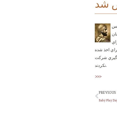
 شد
ز شد، پس
نان
علي لاريجاني 161 راي و غلامعلي حداد عادل 50 راي
ردند. در اين جلسه كه 227 منتخب مجلس در آن حضور داشتند، 213 راي اخذ شده
ر راي گيري شركت
نكردند.
>>>
PREVIOUS
Baby Play Da