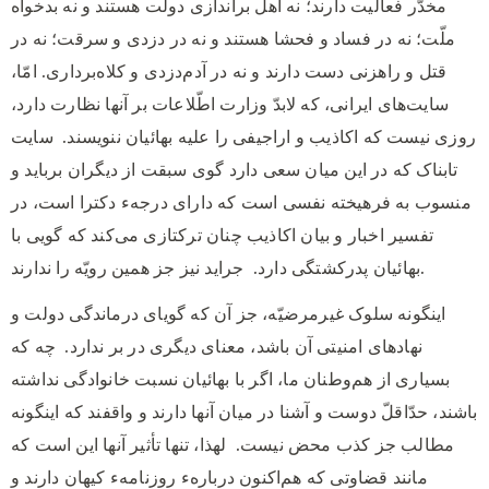
مخدّر فعالیت دارند؛ نه اهل براندازی دولت هستند و نه بدخواه
ملّت؛ نه در فساد و فحشا هستند و نه در دزدی و سرقت؛ نه در
قتل و راهزنی دست دارند و نه در آدم‌دزدی و کلاه‌برداری.
امّا،
سایت‌های ایرانی، که لابدّ وزارت اطّلاعات بر آنها نظارت دارد،
روزی نیست که اکاذیب و اراجیفی را علیه بهائیان ننویسند.
سایت
تابناک که در این میان سعی دارد گوی سبقت از دیگران برباید و
منسوب به فرهیخته نفسی است که دارای درجهء دکترا است، در
تفسیر اخبار و بیان اکاذیب چنان ترکتازی می‌کند که گویی با
جراید نیز جز همین رویّه را ندارند.
بهائیان پدرکشتگی دارد.
اینگونه سلوک غیرمرضیّه، جز آن که گویای درماندگی دولت و
نهادهای امنیتی آن باشد، معنای دیگری در بر ندارد.
چه که
بسیاری از هم‌وطنان ما، اگر با بهائیان نسبت خانوادگی نداشته
باشند، حدّاقلّ دوست و آشنا در میان آنها دارند و واقفند که اینگونه
مطالب جز کذب محض نیست.
لهذا، تنها تأثیر آنها این است که
مانند قضاوتی که هم‌اکنون دربارهء روزنامهء کیهان دارند و