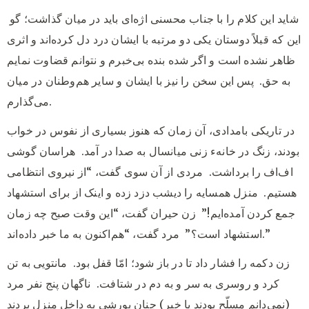
شاید این کلام را با جناب محسنی اژه‌ای باید در میان گذاشت؛ گو
این که قبلاً دوستان یکی دو مرتبه با ایشان درد دل کرده‌اند و اثری
ظاهر نشده است و اگر شده بنده بی‌خبرم و نتوانم قضاوت نمایم
به حق.
پس این سخن را نیز با ایشان و سایر هم‌وطنان در میان
می‌گذارم.
در تاریکی بامدادی، آن زمان که هنوز بسیاری از نفوس در خواب
بودند، زنگ در خانهء زنی میانسال به صدا در آمد.
هراسان گوشی
اف‌اف را برداشت.
مردی از آن سوی گفت، “از نیروی انتظامی
هستیم.
منزل همسایه را دیشب دزد زده و اینک از برای استشهاد
جمع کردن آمده‌ایم!”
زن حیران گفت، “این وقت صبح چه زمان
مرد گفت، “هم‌اکنون به ما خبر داده‌اند.”
استشهاد است؟”
زن دکمه را فشار داد تا در باز شود؛ امّا قفل بود.
مانتویی به تن
کرد و روسری به سر و به دم در شتافت.
ناگهان پنج نفر مرد
(نمی‌دانم مسلّح بودند یا خیر) چنان یورشی به داخل منزل بردند