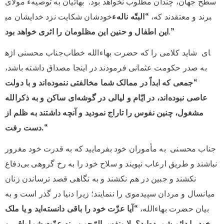
سطح جهان، چندان مطلوب نخواهد بود.
بهائیان به توصیهء مولای
خودشان شکایت نزد خدایشان می‎برند و معتقدند که، “
البتّه نالهء
.”
این اطفال و حنین این مظلومان را اثری خواهد بود
جناب محسنی اژه‎ای
شاید کلامی را که حضرت بهاءالله خطاب
به صدر حکومت عثمانی فرمودند در اینجا مصداق داشته باشد،
“
جمعی که ابداً در ممالک شما مخالفتی ننموده‌اند و با دولت
عاصی نبوده‌اند، در ایّام و لیالی در گوشه‌ای ساکن و به ذکرالله
مشغول، چنین نفوس را تاراج نمودید و آنچه داشتند به ظلم از
“
دست رفت.
جناب محسنی
به مأموران خود بفرمایید که به قدرت خود مغرور
نباشند و طریق ارعاب نپویند و سلاح خود را به رخ گروهی بی‌دفاع
نکشند و جبین در هم نکشند و به نگاهی قصد ترساندن زنان
میانسال و مردان سپیدموی را ننمایند؛ زیرا دنیا در گذر است و به
بیان حضرت بهاءالله، “
آیا عزّت خود را باقی دانسته‌اید و یا ملک
خود را دائم شمرده‌اید؟
لا ونفس الرّحمن.
نه عزّت شما باقی و