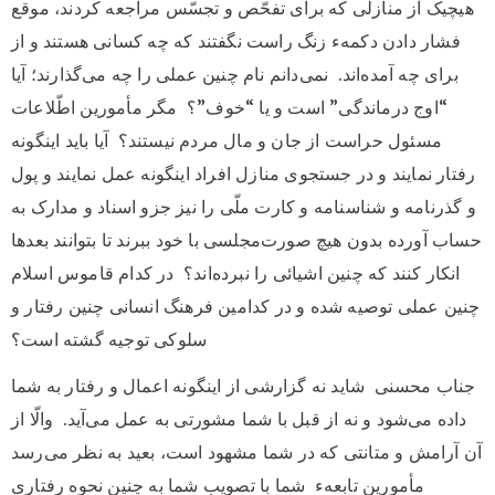
هیچیک از منازلی که برای تفحّص و تجسّس مراجعه کردند، موقع
فشار دادن دکمهء زنگ راست نگفتند که چه کسانی هستند و از
برای چه آمده‌اند.
نمی‌دانم نام چنین عملی را چه می‌گذارند؛ آیا
“اوج درماندگی” است و یا “خوف”؟
مگر مأمورین اطّلاعات
مسئول حراست از جان و مال مردم نیستند؟
آیا باید اینگونه
رفتار نمایند و در جستجوی منازل افراد اینگونه عمل نمایند و پول
و گذرنامه و شناسنامه و کارت ملّی را نیز جزو اسناد و مدارک به
حساب آورده بدون هیچ صورت‌مجلسی با خود ببرند تا بتوانند بعدها
انکار کنند که چنین اشیائی را نبرده‌اند؟
در کدام قاموس اسلام
چنین عملی توصیه شده و در کدامین فرهنگ انسانی چنین رفتار و
سلوکی توجیه گشته است؟
جناب محسنی
شاید نه گزارشی از اینگونه اعمال و رفتار به شما
داده می‌شود و نه از قبل با شما مشورتی به عمل می‌آید.
والّا از
آن آرامش و متانتی که در شما مشهود است، بعید به نظر می‌رسد
مأمورین تابعهء
شما با تصویب شما به چنین نحوه رفتاری