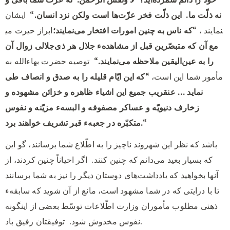
نه ذلّت ما.
این ذلّت فخر عزّت‌ها است ولکن نزد انسان.
“
ایشان
ابراز حیرت می‎نمایند ، “
که ناس به چنین امورات افتخار می‌نمایند؛
مع آن که متبصّرین قبل از مشاهدهء جلال هر ذی‌جلالی زوال آن
را به عین‌الیقین ملاحظه می‌نمایند.
“
توصیه حضرت بهاءالله به
مأمور شما این است، “
که این ایّام قلیله را به صدق و انصاف طی
نماید … عنقریب جمیع این اشیاء ظاهره و خزائن مشهوده و
زخارف دنیویّه و عساکر مصفوفه و البسهء مزیّنه و نفوس
“
متکبّره در جعبهء قبر تشریف خواهند برد.
باشد که نظر این شهروند ناچیز را به اطّلاع شما برسانند، گو این
که بسیار بعید می‌دانم که چنین کنند.
اگر احیاناً چنین کردند، از
آنها بخواهید که یادداشت‌های دوستان دیگر را نیز به شما برسانند
تا با درایتی که در شما مشهود است، مانع از آن شوید که سابقهء
ذهنی مطلوب مأموران وزارت اطّلاعات توسّط بعضی از اینگونه
توفیقتان رفیق باد.
نفوس مخدوش شود.