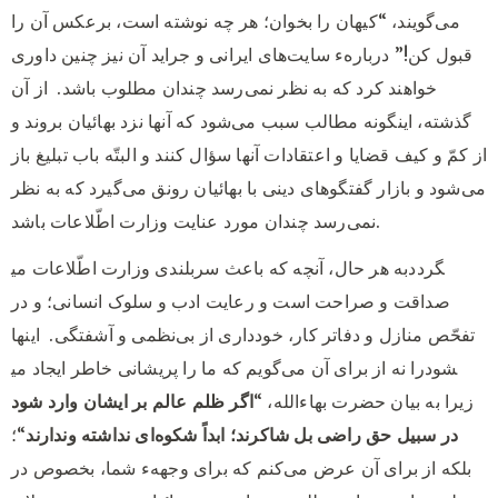
می‌گویند، “کیهان را بخوان؛ هر چه نوشته است، برعکس آن را
قبول کن!” دربارهء سایت‌های ایرانی و جراید آن نیز چنین داوری
خواهند کرد که به نظر نمی‌رسد چندان مطلوب باشد.
از آن
گذشته، اینگونه مطالب سبب می‌شود که آنها نزد بهائیان بروند و
از کمّ و کیف قضایا و اعتقادات آنها سؤال کنند و البتّه باب تبلیغ باز
می‌شود و بازار گفتگوهای دینی با بهائیان رونق می‌گیرد که به نظر
نمی‌رسد چندان مورد عنایت وزارت اطّلاعات باشد.
به هر حال، آنچه که باعث سربلندی وزارت اطّلاعات می‎گردد
صداقت و صراحت است و رعایت ادب و سلوک انسانی؛ و در
تفحّص منازل و دفاتر کار، خودداری از بی‌نظمی و آشفتگی.
اینها
را نه از برای آن می‌گویم که ما را پریشانی خاطر ایجاد می‎شود
زیرا به بیان حضرت بهاءالله، “
اگر ظلم عالم بر ایشان وارد شود
در سبیل حق راضی بل شاکرند؛ ابداً شکوه‌ای نداشته وندارند
“؛
بلکه از برای آن عرض می‌کنم که برای وجههء شما، بخصوص در