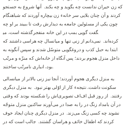
که زن حیران ندانست چه بگوید و چه بکند.
آنها شروع به جستجو
کردند و آن چنان بلایی سر خانهء زن بیچاره آوردند که شباهنگام
چون یکی از مسئولین جامعه به دیدارش رفت تا ببیند بر او چه
گذشته است، می‎گفت گویی بمب در این خانه منفجر
کرده‌اند.
نمی‌دانم از زنی تنها و میانسال چه هراسی داشتند که
ابتدا به حبل کذب و دروغگویی متوسّل شدند و سپس آنگونه به
داخل منزل هجوم بردند؛ پس آنگاه از خانه‌اش که منزّه و مرتّب
بود، انباری نامرتّب ساختند.
به منزل دیگری هجوم آوردند؛ آنجا نیز زنی بالاتر از میانسالی
سکونت داشت.
نتیجهء کار از اوّلی بهتر نبود.
به منزل دیگری
رفتند.
از روز قبل اف‌اف تصویری‌اش را شکسته بودند که وقتی
در آن بامداد زنگ در را به صدا در می‌آورند ساکنین منزل متوجّه
نشوند چه کسی زنگ می‌زند.
در منزل دیگری چنان ایجاد خوف
کردند که اطفال خائف و هراسان گشتند.
جالب است که در