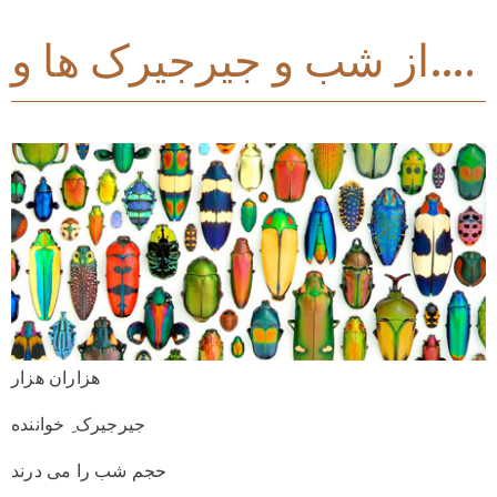
از شب و جیرجیرک ها و….
هزاران هزار
جیرجیرک ِ خواننده
حجم شب را می درند