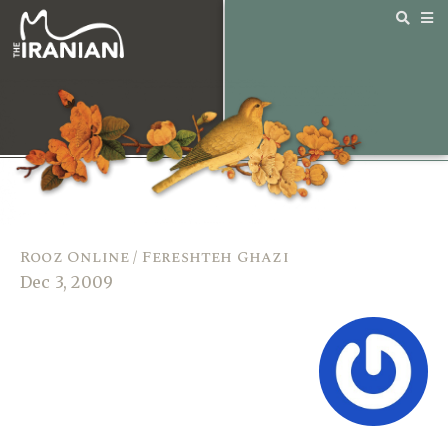
Rooz Online / Fereshteh Ghazi
Dec 3, 2009