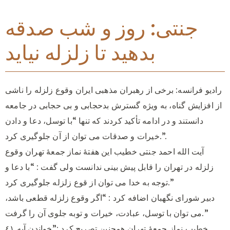
جنتی: روز و شب صدقه
بدهید تا زلزله نیاید
رادیو فرانسه: برخی از رهبران مذهبی ایران وقوع زلزله را ناشی
از افزایش گناه، به ویژه گسترش بدحجابی و بی حجابی در جامعه
دانستند و در ادامه تأکید کردند که تنها “با توسل، دعا و دادن
خیرات و صدقات می توان از آن جلوگیری کرد.”.
آیت الله احمد جنتی خطیب این هفتۀ نماز جمعۀ تهران وقوع
زلزله در تهران را قابل پیش بینی ندانست ولی گفت : “با دعا و
توجه به خدا می توان از قوع زلزله جلوگیری کرد.”
دبیر شورای نگهبان اضافه کرد : “اگر وقوع زلزله قطعی باشد،
می توان با توسل، عبادت، خیرات و توبه جلوی آن را گرفت.”
خطیب نماز جمعۀ تهران همچنین تصریح کرد :”خواندن آیه ٤١