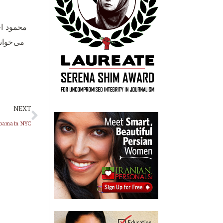
محمود اح
می‌خوان
NEXT
Obama in NYC