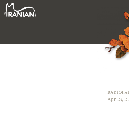
RadioFa
Apr 23, 2