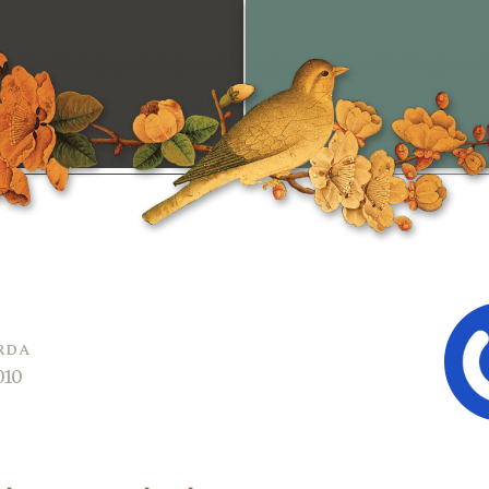
rda
010