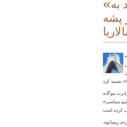
«دعوت از احمدینژاد به
 پشه
ه
س
ن
ابرت موگابه
عظیم سیاسی»
دم زیمبابوه،