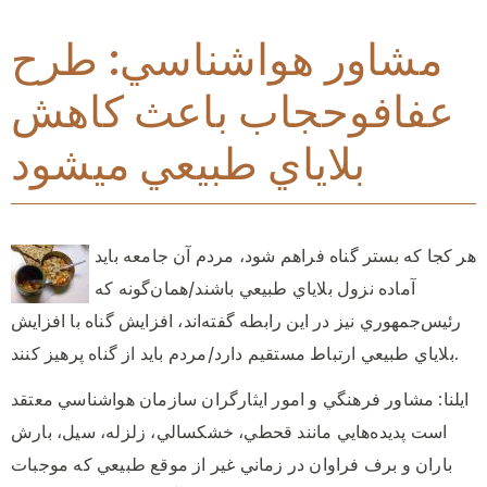
مشاور هواشناسي: طرح
عفافوحجاب باعث كاهش
بلاياي طبيعي ميشود
هر كجا كه بستر گناه فراهم شود، مردم آن جامعه بايد
آماده نزول بلاياي طبيعي باشند/همان‌گونه كه
رئيس‌جمهوري نيز در اين رابطه گفته‌اند، افزايش گناه با افزايش
بلاياي طبيعي ارتباط مستقيم دارد/مردم بايد از گناه پرهيز كنند.
ایلنا: مشاور فرهنگي و امور ايثارگران سازمان هواشناسي معتقد
است پديده‌هايي مانند قحطي، خشكسالي، زلزله، سيل، بارش
باران و برف فراوان در زماني غير از موقع طبيعي كه موجبات