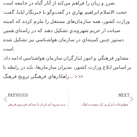
ضرر و زيان را فراهم مي‌كند از آثار گناه در جامعه است.
حجت الاسلام ابراهيم بهاري در گفت‌وگو با خبرنگار ايلنا، گفت:
وزارت كشور، همه سازمان‌هاي مستقل را ملزم كرده كه كميته
صيانت از حريم شهروندي تشكيل دهند كه در راستاي همين
دستور چنين كميته‌اي در سازمان هواشناسي نيز تشكيل شده
است.
مشاور فرهنگي و امور ايثارگران سازمان هواشناسي ادامه داد:
بر اساس ابلاغ وزارت كشور، مديران سازمان‌ها، بايد در رابطه با
>>>
راهكارهاي فرهنگي ترويج فرهنگ…
PREVIOUS
NEXT
مطبوعات ایران و ‘یک مشت دلقک’
اجرای جدید سرود ای ایران با صدای فریدون فرهی