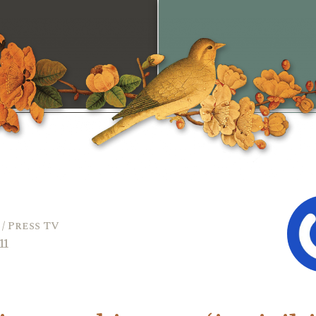
 / Press TV
11