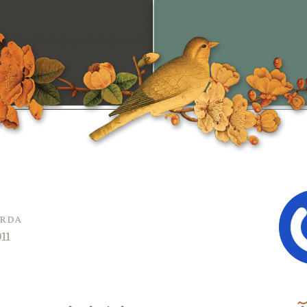
arda
011