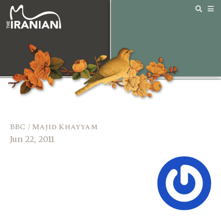
BBC / Majid Khayyam
Jun 22, 2011