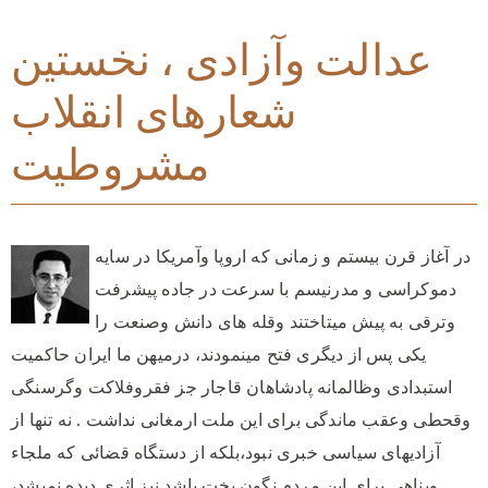
عدالت وآزادی ، نخستین
شعارهای انقلاب
مشروطیت
در آغاز قرن بیستم و زمانی که اروپا وآمریکا در سایه
دموکراسی و مدرنیسم با سرعت در جاده پیشرفت
وترقی به پیش میتاختند وقله های دانش وصنعت را
یکی پس از دیگری فتح مینمودند، درمیهن ما ایران حاکمیت
استبدادی وظالمانه پادشاهان قاجار جز فقروفلاکت وگرسنگی
وقحطی وعقب ماندگی برای این ملت ارمغانی نداشت . نه تنها از
آزادیهای سیاسی خبری نبود،بلکه از دستگاه قضائی که ملجاء
وپناهی برای این مردم نگون بخت باشد نیز اثری دیده نمیشد،