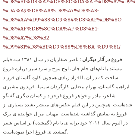
%D8%B1%D8%A7%DB%8C%DA%AF%D8%A7%D9%
%DA%A9%D8%AA%D8%A7%D8%A8-
%D8%AA%D9%88%D9%84%D8%AF%DB%8C-
%D8%AF%DB%8C%DA%AF%D8%B1-
%D8%A7%D8%B2-
%D9%81%D8%B1%D9%88%D8%BA-%D9%81/
فروغ در آثار دیگران
: ناصر صفاریان در سال ۱۳۸۱ سه فیلم
مستند با نام‌های جام جان، اوج موج و سرد سبز درباره فروغ
ساخت که در آن با افراد زیادی همچون کاوه گلستان فرزند
ابراهیم گلستان، بهرام بیضایی کارگردان سینما، فریدون مشیری
شاعر، مادر و خواهر فروغ فرخزاد و کسان دیگری گفتگو
شده‌است. همچنین در این فیلم عکس‌های منتشر نشده بسیاری از
فروغ به نمایش گذاشته شده‌است. مهتاب مرال خواننده ی ترک
در آلبوم سال ۲۰۱۱ خود ترانه‌ای با نام (گمشده) بر اساس شعر
گمشده ی فروغ اجرا نموده‌است.