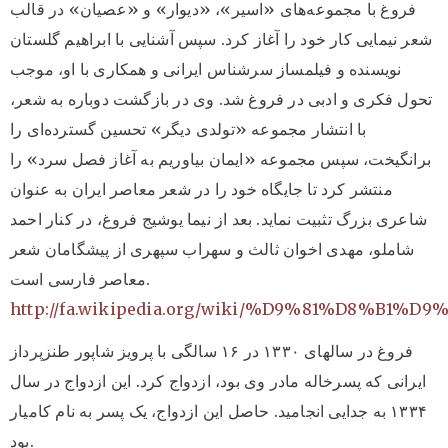
فروغ با مجموعه‌های «اسیر»، «دیوار» و «عصیان» در قالب
شعر نیمایی کار خود را آغاز کرد. سپس آشنایی با ابراهیم گلستان
نویسنده و فیلمساز سرشناس ایرانی و همکاری با او، موجب
تحول فکری و ادبی در فروغ شد. وی در بازگشت دوباره به شعر،
با انتشار مجموعه «تولدی دیگر» تحسین گسترده‌ای را
برانگیخت، سپس مجموعه «ایمان بیاوریم به آغاز فصل سرد» را
منتشر کرد تا جایگاه خود را در شعر معاصر ایران به عنوان
شاعری بزرگ تثبیت نماید. بعد از نیما یوشیج فروغ، در کنار احمد
شاملو، مهدی اخوان ثالث و سهراب سپهری از پیشگامان شعر
معاصر فارسی است.
http://fa.wikipedia.org/wiki/%D9%81%D8%
فروغ در سالهای ۱۳۳۰ در ۱۶ سالگی با پرویز شاپور طنزپرداز
ایرانی که پسرخاله مادر وی بود، ازدواج کرد. این ازدواج در سال
۱۳۳۴ به جدایی انجامید. حاصل این ازدواج، یک پسر به نام کامیار
بود.