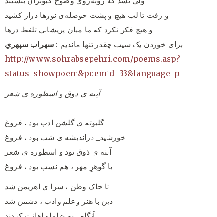
ولی نشد که روبه‌روی وضوح کبوتران بنشیند
و رفت تا لب هیچ و پشت حوصله‌ی نورها دراز کشید
و هیچ فکر نکرد که ما میان پریشانی تلفظ درها
برای خوردن یک سیب چقدر تنها ماندیم :
سهراب سپهري
http://www.sohrabsepehri.com/poems.asp?
status=showpoem&poemid=33&language=p
آینه ی ذوق و اسطوره ی شعر
گلبوته ی گلشن ادب بود ، فروغ
خورشید_ دراندیشه ی شب بود ، فروغ
آینه ی ذوق بود و اسطوره ی شعر
با گوهرِ مهر ، هم نسب بود ، فروغ
تا خاک وطن ، سرا ی اهریمن شد
دین با هنر وعلم وادب ، دشمن شد
آنگاه ، به شاملو اهانت کردند