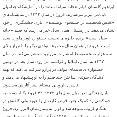
ابراهیم گلستان فیلم «خانه سیاه است» را در آسایشگاه جذامیان
باباباغی تبریز می‌سازند. فروغ در سال ۱۳۴۲ در نمایشنامه ی
«شش شخصیت در جستجوی نویسنده» ، بازی چشمگیری از خود
نشان می‌دهد. در زمستان همان سال خبر می‌رسد که فیلم «خانه
سیاه است» برنده جایزه ی نخست جشنواره اوبر هاوزن شده
است. فروغ در همان سال مجموعه تولدی دیگر را با تیراژ بالای
سه هزار نسخه توسط انتشارات مروارید منتشر می‌کند. در سال
۱۳۴۳ به آلمان، ایتالیا و فرانسه می‌ رود. سال بعد در دومین
جشنواره ی سینمای مولف در پزارو شرکت می‌کند که تهیه
کنندگان سوئدی ساختن چند فیلم را به او پیشنهاد می‌دهند و
ناشران اروپایی مشتاق نشر آثارش می‌شوند.
پایان زندگی : در میان سال‌های ۱۳۴۲-۴۳ فروغ یکبار دست به
خودکشی زد که یک جعبه قرص گاردنال را خورد ولی کلفتش در
هنگام غروب متوجه شد و او را به بیمارستان البرز برد. فروغ
فرخزاد در روز ۲۴ بهمن، ۱۳۴۵ هنگام رانندگی با اتوموبیل جیپ