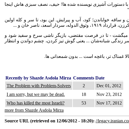
وب با دستورات آشپزی نویسنده شده ها! حیف، نصف سبزی هاش اینجا
 ساقه خواباندن؛ کود، آب و پیرایش. این بود، تا سر و کله اولین
عد، ناصر خان و ...
ت میگشت - تا در فرصت مقتضی، بازیگر ناشی‌ سرخ و سفید شود و
ر زندگی‌ شبانه‌شان ... یعنی‌ گوش تیز کردن، چشم دواندن و انتظار
لا غمناک تر، باغچه است ... بدون شمعدانی ها.
Recently by Shazde Asdola Mirza
Comments
Date
The Problem with Problem-Solvers
2
Dec 01, 2012
I am sorry, but we may be dead.
18
Nov 23, 2012
Who has killed the most Israeli?
53
Nov 17, 2012
more from Shazde Asdola Mirza
Source URL (retrieved on 12/06/2012 - 18:20):
//legacy.iranian.