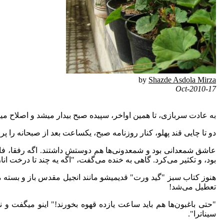
by
Shazde Asdola Mirza
17-Oct-2010
به عادت سربازی، تا همین اواخر، سپیده صبح بیدار میشد و اصلاح م
دو تا چایی قند پهلو، کنار روزنامه صبح، یکساعت بعد از صبحانه را پ
عاشق شمعدانی بود و شمعدونی‌ها هم دوستش داشتند. اگه رفقا، فامیل
بود، و تکثیر می‌‌کرد. گاهی به خنده می‌‌گفت، "اگه یه چند تا درخت ا
هنوز کتاب سبز "گید ورت" قدیمیشو مانند انجیل مقدس باز و بسته 
تعطیل می‌‌شد!
"حتی باغبون‌ها هم باید ساعت یازده قهوه بخورند!" اینو میگفت و 
سیناترا".