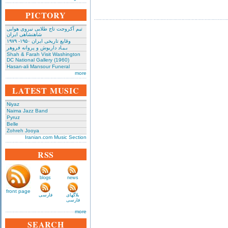
PICTORY
تیم آکروجت تاج طلایی نیروی هوایی
شاهنشاهی ایران
وقایع تاریخی‌ ایران ۱۹۵۰- ۱۹۷۹
بـیـاد داریوش و پروانه فروهر
Shah & Farah Visit Washington
DC National Gallery (1960)
Hasan-ali Mansour Funeral
more
LATEST MUSIC
Niyaz
Naima Jazz Band
Pyruz
Belle
Zohreh Jooya
Iranian.com Music Section
RSS
blogs
news
front page
بلاگهای
فارسی
فارسی
more
SEARCH