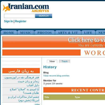
Sign In
|
Register
HOME
MUSIC
PHOTOS
ARTS & LIT
LIFE
NE
WOR
View
Track
History
به زبان فارسی
Blog
View recent blog entries
فقر فرهنگی نقد در اپوزیسیون
Member for
زندان و زنان خبیث
3 years 19 weeks
دلیل آفتاب
RECENT CONTR
آیا امیدی به "اصلاح" اصلاح
طلبان هست؟
چشم انداز مذاکرات ایران و
Title
Type
امریکا (بخش دوم)
بیشتر