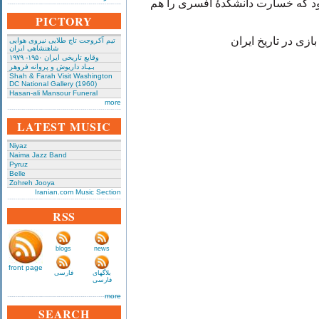
ود که خسارت دانشکدهٔ افسری را هم
PICTORY
ازی در تاریخ ایران
تیم آکروجت تاج طلایی نیروی هوایی
شاهنشاهی ایران
وقایع تاریخی‌ ایران ۱۹۵۰- ۱۹۷۹
بـیـاد داریوش و پروانه فروهر
Shah & Farah Visit Washington
DC National Gallery (1960)
Hasan-ali Mansour Funeral
more
LATEST MUSIC
Niyaz
Naima Jazz Band
Pyruz
Belle
Zohreh Jooya
Iranian.com Music Section
RSS
blogs
news
front page
بلاگهای
فارسی
فارسی
more
SEARCH