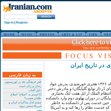
Sign In
|
Register
HOME
MUSIC
PHOTOS
ARTS & LIT
LIFE
NE
FOCUS VI
ی در تاریخ ایران
به زبان فارسی
فقر فرهنگی نقد در اپوزیسیون
بهرام مشیری متولد ۱۳۲۶ هجری خورشیدی، پدرش جواد
زندان و زنان خبیث
دُر (از توابع گلپایگان) و مادرش دختر
دلیل آفتاب
تظام الملک از ایل هفت لنگ بختیاری
آیا امیدی به "اصلاح" اصلاح
ایگان در دوران پهلوی دوم وارد دانشکده
طلبان هست؟
ر حین خدمت پس از دانشکده به خاطر
چشم انداز مذاکرات ایران و
امریکا (بخش دوم)
ه خدمت نظام را رها کند و به آمریکا
بیشتر