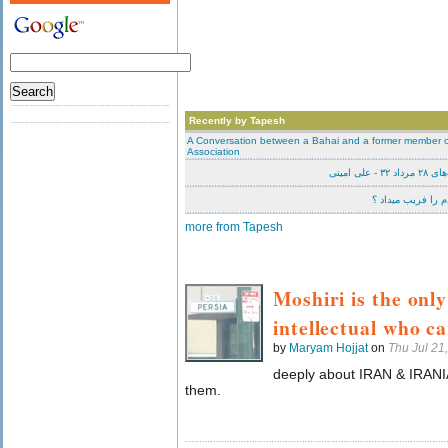
Recently by Tapesh
A Conversation between a Bahai and a former member of
Association
لی‌ امینی
 را فریب میداد ؟
more from Tapesh
Moshiri is the on
intellectual who c
by
Maryam Hojjat
on
Thu Jul 21
deeply about IRAN & IRANI
them.