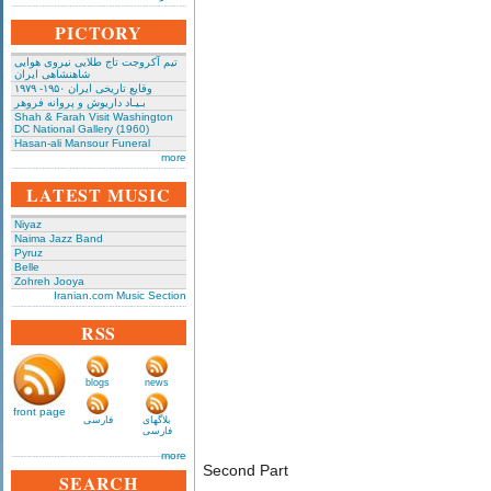
PICTORY
تیم آکروجت تاج طلایی نیروی هوایی
شاهنشاهی ایران
وقایع تاریخی‌ ایران ۱۹۵۰- ۱۹۷۹
بـیـاد داریوش و پروانه فروهر
Shah & Farah Visit Washington
DC National Gallery (1960)
Hasan-ali Mansour Funeral
more
LATEST MUSIC
Niyaz
Naima Jazz Band
Pyruz
Belle
Zohreh Jooya
Iranian.com Music Section
RSS
blogs
news
front page
بلاگهای
فارسی
فارسی
more
Second Part
SEARCH