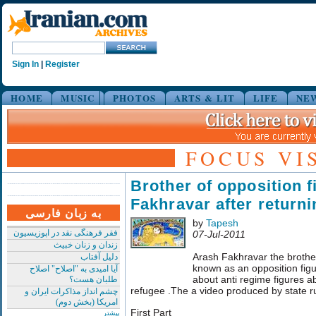
Sign In
|
Register
HOME
MUSIC
PHOTOS
ARTS & LIT
LIFE
NE
FOCUS VI
Brother of opposition 
Fakhravar after returni
به زبان فارسی
by
Tapesh
فقر فرهنگی نقد در اپوزیسیون
07-Jul-2011
زندان و زنان خبیث
Arash Fakhravar the brothe
دلیل آفتاب
known as an opposition figu
آیا امیدی به "اصلاح" اصلاح
about anti regime figures ab
طلبان هست؟
refugee .The a video produced by state ru
چشم انداز مذاکرات ایران و
امریکا (بخش دوم)
First Part
بیشتر