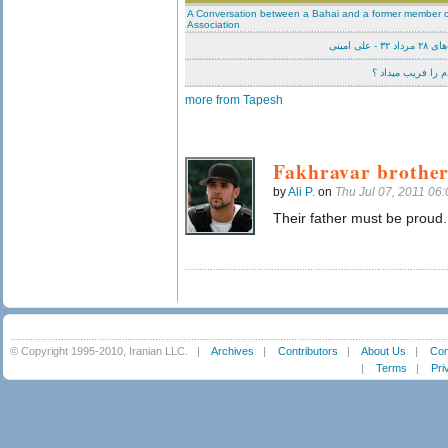
A Conversation between a Bahai and a former member of
Association
لی‌ امینی
 را فریب میداد ؟
more from Tapesh
Fakhravar brother
by
Ali P.
on
Thu Jul 07, 2011 06
Their father must be proud.
© Copyright 1995-2010, Iranian LLC.
|
Archives
|
Contributors
|
About Us
|
Con
|
Terms
|
Pri