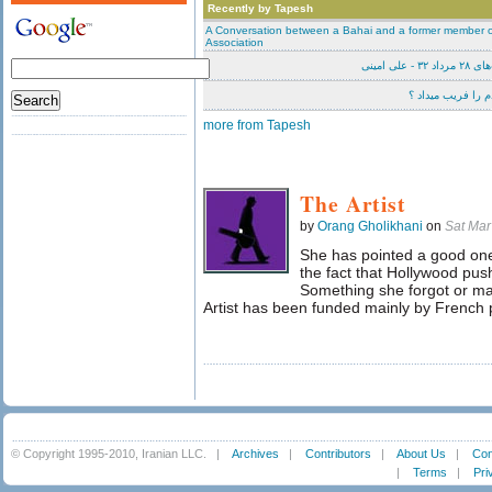
Recently by Tapesh
A Conversation between a Bahai and a former member of
Association
لی‌ امینی
 را فریب میداد ؟
more from Tapesh
The Artist
by
Orang Gholikhani
on
Sat Mar
She has pointed a good one 
the fact that Hollywood pus
Something she forgot or may
Artist has been funded mainly by French p
© Copyright 1995-2010, Iranian LLC.
|
Archives
|
Contributors
|
About Us
|
Con
|
Terms
|
Pri