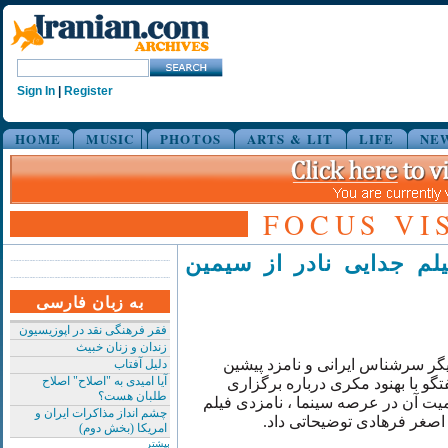
Sign In
|
Register
HOME
MUSIC
PHOTOS
ARTS & LIT
LIFE
NE
FOCUS VI
لم جدایی نادر از سیمین
به زبان فارسی
فقر فرهنگی نقد در اپوزیسیون
زندان و زنان خبیث
یگر سرشناس ایرانی و نامزد پیشین
دلیل آفتاب
آیا امیدی به "اصلاح" اصلاح
تگو با بهنود مکری درباره برگزاری
طلبان هست؟
یت آن در عرصه سینما ، نامزدی فیلم
چشم انداز مذاکرات ایران و
 اصغر فرهادی توضیحاتی داد
امریکا (بخش دوم)
بیشتر