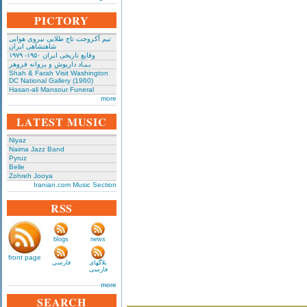
PICTORY
تیم آکروجت تاج طلایی نیروی هوایی
شاهنشاهی ایران
وقایع تاریخی‌ ایران ۱۹۵۰- ۱۹۷۹
بـیـاد داریوش و پروانه فروهر
Shah & Farah Visit Washington
DC National Gallery (1960)
Hasan-ali Mansour Funeral
more
LATEST MUSIC
Niyaz
Naima Jazz Band
Pyruz
Belle
Zohreh Jooya
Iranian.com Music Section
RSS
blogs
news
front page
بلاگهای
فارسی
فارسی
more
SEARCH