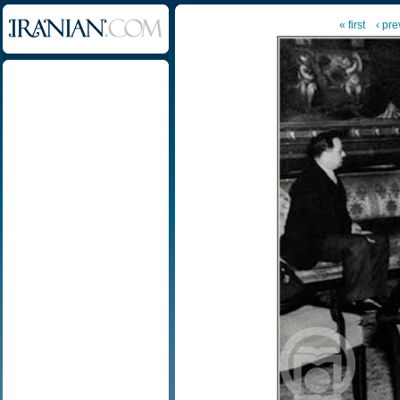
« first
‹ pre