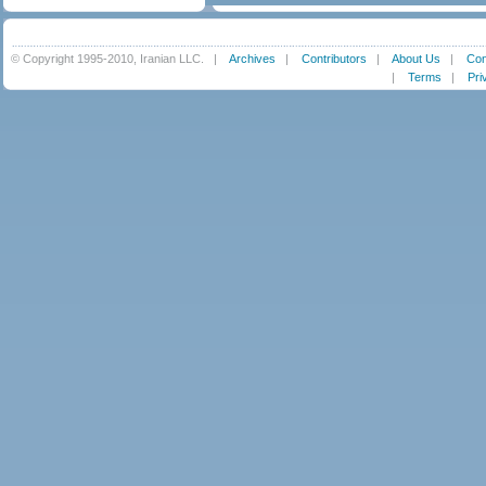
© Copyright 1995-2010, Iranian LLC.
|
Archives
|
Contributors
|
About Us
|
Con
|
Terms
|
Pri