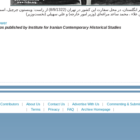
ملاقات محمدرضا پهلوي با وينستون چرچيل نخست‌وزير انگلستان، در محل سفارت اين كشور در تهران (9/1322،
علاء ، محمد ساعد مراغه‌اي (وزير امور خارجه) و علي سهيلي (نخست‌وزير
Power
os published by Institute for Iranian Contemporary Historical Studies
|
Contributors
|
About Us
|
Contact Us
|
Advertise With Us
|
Commenting & Submis
|
Terms
|
Privacy
|
FAQ
|
Archive Homepage
|