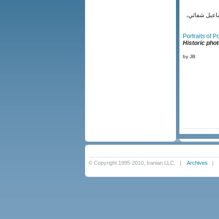
8/) از راست: وينستون چرچيل، اسماعيل شفائي
Portraits of 
Historic phot
by JB
© Copyright 1995-2010, Iranian LLC.
|
Archives