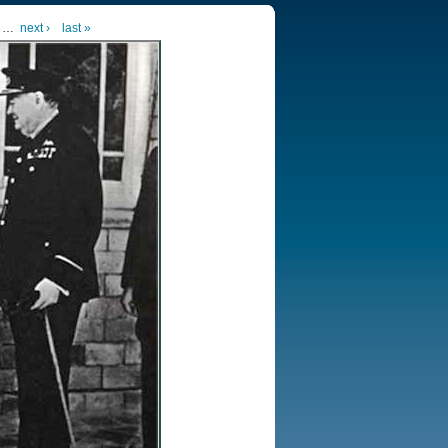
…
next ›
last »