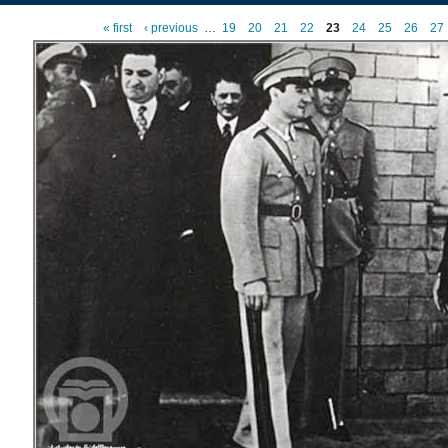
« first
‹ previous
…
19
20
21
22
23
24
25
26
27