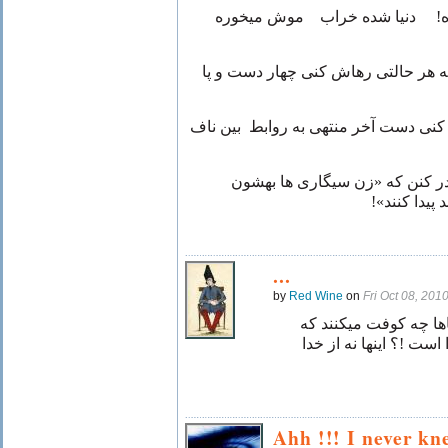
ده! دنیا شده خراب موش میخوره
به هر حالتی رهاش کنی چهار دست و پا
 کنی دست آخر منتهی به روابط بین ناف
ر کنن که «زن سیگاری ها بهشون
ند پیدا کنند
...
by
Red Wine
on
Fri Oct 08, 20
اها چه کوفت میکنند که
ست !؟ اینها نه از خدا
Ahh !!! I never k