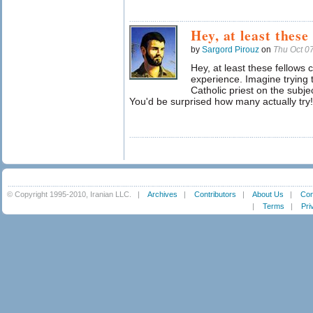
Hey, at least these
by
Sargord Pirouz
on
Thu Oct 0
Hey, at least these fellows 
experience. Imagine trying 
Catholic priest on the subje
You'd be surprised how many actually try!
© Copyright 1995-2010, Iranian LLC.
|
Archives
|
Contributors
|
About Us
|
Con
|
Terms
|
Pri