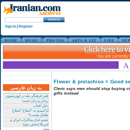
Sign In
|
Register
HOME
MUSIC
PHOTOS
ARTS & LIT
LIFE
NE
Flower & pistachios = Good s
به زبان فارسی
Cleric says men should stop buying ci
gifts instead
فقر فرهنگی نقد در اپوزیسیون
زندان و زنان خبیث
دلیل آفتاب
آیا امیدی به "اصلاح" اصلاح
طلبان هست؟
چشم انداز مذاکرات ایران و
امریکا (بخش دوم)
بیشتر