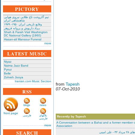
PICTORY
تیم آکروجت تاج طلایی نیروی هوایی
شاهنشاهی ایران
وقایع تاریخی‌ ایران ۱۹۵۰- ۱۹۷۹
بـیـاد داریوش و پروانه فروهر
Shah & Farah Visit Washington
DC National Gallery (1960)
Hasan-ali Mansour Funeral
more
LATEST MUSIC
Niyaz
Naima Jazz Band
Pyruz
Belle
Zohreh Jooya
Iranian.com Music Section
from
Tapesh
07-Oct-2010
RSS
blogs
news
front page
بلاگهای
فارسی
Recently by Tapesh
فارسی
A Conversation between a Bahai and a former member of
more
Association
SEARCH
لی‌ امینی