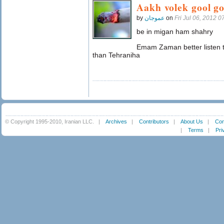
Aakh volek gool go
by
عموجان
on
Fri Jul 06, 2012 
be in migan ham shahry
Emam Zaman better listen t
than Tehraniha
© Copyright 1995-2010, Iranian LLC.
|
Archives
|
Contributors
|
About Us
|
Con
|
Terms
|
Pri