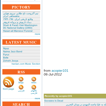
PICTORY
تیم آکروجت تاج طلایی نیروی هوایی
شاهنشاهی ایران
وقایع تاریخی‌ ایران ۱۹۵۰- ۱۹۷۹
بـیـاد داریوش و پروانه فروهر
Shah & Farah Visit Washington
DC National Gallery (1960)
Hasan-ali Mansour Funeral
more
LATEST MUSIC
Niyaz
Naima Jazz Band
Pyruz
Belle
Zohreh Jooya
Iranian.com Music Section
from
acopier101
RSS
06-Jul-2012
blogs
news
front page
بلاگهای
فارسی
فارسی
Recently by acopier101
more
Socrates Is Dead
SEARCH
ه‌ به علیا ماجده المهدی در میدان التحریر