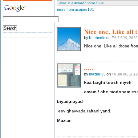
Fatwa, in a distant or near future
more from acopier101
Nice one. Like all 
by
Khebedin
on
Fri Jul 06, 201
Nice one. Like all those fr
.....
by
maziar 58
on
Fri Jul 06, 20
kaa farghi tuosh niyeh
emam ! che modonam esm
biyad,nayad
eey ghavvada raftani yand.
Maziar