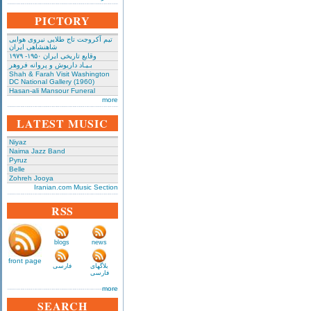
PICTORY
تیم آکروجت تاج طلایی نیروی هوایی
شاهنشاهی ایران
وقایع تاریخی‌ ایران ۱۹۵۰- ۱۹۷۹
بـیـاد داریوش و پروانه فروهر
Shah & Farah Visit Washington
DC National Gallery (1960)
Hasan-ali Mansour Funeral
more
LATEST MUSIC
Niyaz
Naima Jazz Band
Pyruz
Belle
Zohreh Jooya
Iranian.com Music Section
RSS
blogs
news
front page
بلاگهای
فارسی
فارسی
more
SEARCH