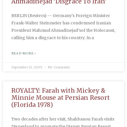
Ahmadinejad ‘Disgrace To Iran’
BERLIN (Reuters) — Germany’s Foreign Minister
Frank-Walter Steinmeier has condemned Iranian
President Mahmud Ahmadinejad’sof the Holocaust,
calling him a disgrace to his country. In a
READ MORE »
September 21, 2009
No Comments
ROYALTY: Farah with Mickey &
Minnie Mouse at Persian Resort
(Florida 1978)
Two decades after her visit, Shahbanou Farah visits
Disneyland to promote the Disney Persian Resort