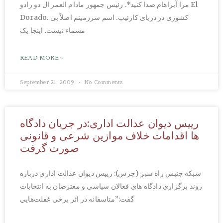
مرا آبراهام صدا کنید*. رئیس جمهور مادام العمر ال دو رادو El
Dorado. کشوری در دریای کارئیب. اسم سرزمینم اصلاً بی
مسماء نیست. اینجا یک
READ MORE »
September 21, 2009
No Comments
رییس دیوان عدالت اداری:در جریان دادگاه
ها اقدامات خلاف موازین شرعی و قانونی
صورت گرفت
شبکه جنبش راه سبز (جرس): رييس ديوان عدالت اداري درباره
روند برگزاری دادگاه های فعالان سیاسی و معترضان به انتخابات
گفت:”متاسفانه در اثر برخي غفلت‌هايي