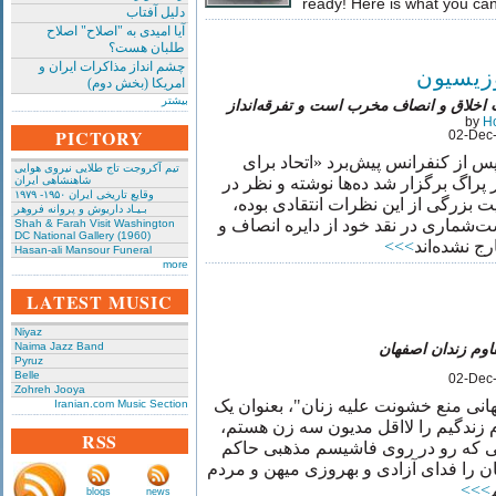
ready! Here is what you ca
دلیل آفتاب
آیا امیدی به "اصلاح" اصلاح
طلبان هست؟
چشم انداز مذاکرات ایران و
وزیسیون
امریکا (بخش دوم)
بیشتر
خلاق و انصاف مخرب است و تفرقه‌‌انداز
by
H
PICTORY
02-Dec
 از کنفرانس پیش‌‌برد «اتحاد برای
تیم آکروجت تاج طلایی نیروی هوایی
راگ برگزار شد ده‌‌ها نوشته و نظر در
شاهنشاهی ایران
وقایع تاریخی‌ ایران ۱۹۵۰- ۱۹۷۹
یت بزرگی از این نظرات انتقادی بوده
بـیـاد داریوش و پروانه فروهر
گشت‌‌شماری در نقد خود از دایره انصاف و
Shah & Farah Visit Washington
DC National Gallery (1960)
>>>
Hasan-ali Mansour Funeral
more
LATEST MUSIC
Niyaz
Naima Jazz Band
قاوم زندان اصفهان
Pyruz
Belle
02-Dec
Zohreh Jooya
انی منع خشونت علیه زنان"، بعنوان یک
Iranian.com Music Section
ام زندگیم را لااقل مدیون سه زن هستم
RSS
یفی که رو در روی فاشیسم مذهبی حاکم
ان را فدای آزادی و بهروزی میهن و مردم
>>>
blogs
news