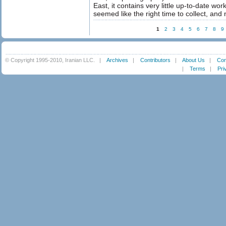
East, it contains very little up-to-date work
seemed like the right time to collect, and 
1
2
3
4
5
6
7
8
9
© Copyright 1995-2010, Iranian LLC.
|
Archives
|
Contributors
|
About Us
|
Con
|
Terms
|
Pri