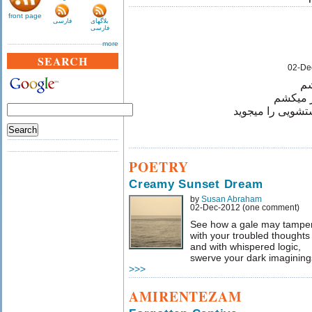
front page
بلاگهای
فارسی
فارسی
more
SEARCH
02-De
شم
ر میکشم
تشویی را میجوید
POETRY
Creamy Sunset Dream
by
Susan Abraham
02-Dec-2012 (one comment)
See how a gale may tampe
with your troubled thoughts
and with whispered logic,
swerve your dark imagining
>>>
AMIRENTEZAM