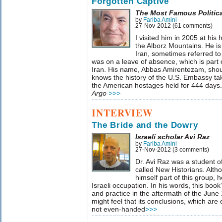
Forgotten Captive
The Most Famous Political
by
Fariba Amini
27-Nov-2012 (61 comments)
I visited him in 2005 at his
the Alborz Mountains. He is 
Iran, sometimes referred to
was on a leave of absence, which is part 
Iran. His name, Abbas Amirentezam, shou
knows the history of the U.S. Embassy tak
the American hostages held for 444 days. H
Argo
>>>
INTERVIEW
The Bride and the Dowry
Israeli scholar Avi Raz
by
Fariba Amini
27-Nov-2012 (3 comments)
Dr. Avi Raz was a student of
called New Historians. Alth
himself part of this group, h
Israeli occupation. In his words, this book
and practice in the aftermath of the Jun
might feel that its conclusions, which are es
not even-handed
>>>