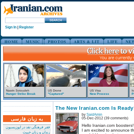
Sign In
|
Register
HOME
MUSIC
PHOTOS
ARTS & LIT
LIFE
NE
Nasrin Sotoudeh
US Drone
US Visa
I
Hunger Strike Break
"Captured"
New Process
P
The New Iranian.com Is Ready
by
SaidAmin
به زبان فارسی
05-Dec-2012 (39 comments)
Hello Iranian.com boosters!
فقر فرهنگی نقد در اپوزیسیون
I am excited to announce th
زندان و زنان خبیث