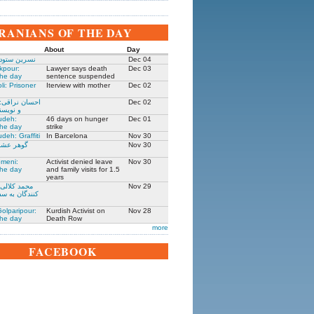
IRANIANS OF THE DAY
About
Day
Dec 04
نسرین ستوده
kpour:
Lawyer says death
Dec 03
the day
sentence suspended
li: Prisoner
Iterview with mother
Dec 02
Dec 02
احسان نراقی:
و نویسنده ۳۰۵
udeh:
46 days on hunger
Dec 01
the day
strike
deh: Graffiti
In Barcelona
Nov 30
Nov 30
گوهر عشقی
meni:
Activist denied leave
Nov 30
the day
and family visits for 1.5
years
Nov 29
محمد کلالی:
کنندگان به سف
olparipour:
Kurdish Activist on
Nov 28
the day
Death Row
more
FACEBOOK