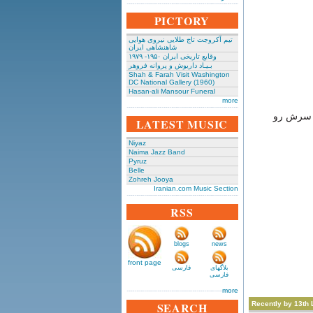
PICTORY
تیم آکروجت تاج طلایی نیروی هوایی
شاهنشاهی ایران
وقایع تاریخی‌ ایران ۱۹۵۰- ۱۹۷۹
بـیـاد داریوش و پروانه فروهر
Shah & Farah Visit Washington
DC National Gallery (1960)
Hasan-ali Mansour Funeral
more
ن، سرش رو
LATEST MUSIC
Niyaz
Naima Jazz Band
Pyruz
Belle
Zohreh Jooya
Iranian.com Music Section
RSS
blogs
news
front page
بلاگهای
فارسی
فارسی
more
SEARCH
Recently by 13th 