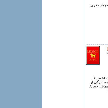
طومار مغزی)
But as Mond
rece
برگی
از
A very inform