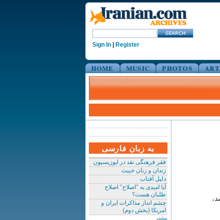
Sign In
|
Register
HOME
MUSIC
PHOTOS
ART
به زبان فارسی
فقر فرهنگی نقد در اپوزیسیون
زندان و زنان خبیث
دلیل آفتاب
آیا امیدی به "اصلاح" اصلاح
طلبان هست؟
د،
چشم انداز مذاکرات ایران و
امریکا (بخش دوم)
بیشتر