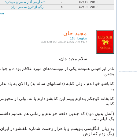
Oct 12, 2010
-
"به آرامی آغاز به مردن می‌كنی"
Oct 02, 2010
6
برگی از تاریخ معاصر ایران
ion
مجید جان
13th Legion
Sat Oct 02, 2010 11:31 AM PDT
سلام مجید جان،
نادر ابراهیمی همیشه یکی‌ از نویسنده‌های مورد علاقم بود ه و جوان
بشتره
کتاباشو خو اندم ، ولی‌ کتابه (داستانهای ساله بد) را الان به یاد ندار
به‌
کتابخانه کوچکم بندازم ببینم این کتابشو دارم یا نه، ولی‌ از محبوب
کتابه
(آتش بدون دود) که چندین دفعه خواندم و زمانی‌ هم تصمیم داشتم
یک فیلم نامه
به زبان انگلیسی بنویسم و با هزار زحمت شماره تلفنشو در ایران 
زنگ زدم که ازش