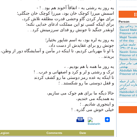
یه روز یه رشتی یه - اتفاقاً آخوند هم بود.. ! -
اسمش میرزا کوچک خان بود، میرزا کوچک خان جنگلی؛
برای مهار کردن گاو وحشی قدرت مطلقه تلاش کرد،
Person
برای اینکه کسی تو این مملکت ادعای خدایی نکنه؛
: زندانی روز
اونقدر جنگید تا جونش رو فدای سرزمینش کرد.. .
Saeed Male
Prisoner of 
Majid Tavako
یه روز یه لره بود، به اسم شاپور بختیار؛
of the day
 جامعه شناس
جونش رو برای عقایدش از دست داد،
۱-۱۳۹۱
با او نا مهربانی کردیم، تا اینکه در مأمن و آسایشگاه دور از وط
Nasrin Soto
Prisoner of 
بریدند.. .
Nasrin Sotou
: مادر ستار
یه روز ما همه با هم بودیم.. ،
بهشتی
Abdollah Mo
ترک و رشتی و لر و كرد و اصفهانی و عرب.. !
Prisoner of 
تا اینکه یه عده رمز دوستی ما رو کشف کردند
 یکی از حمله
و قفل دوستی ما رو شکستند.. ؛
ارت ایران در
برلین
Habibollah G
حالا دیگه ما برای هم جوک می سازیم،
Prisoner of 
به همدیگه می خندیم،
و اینجوری شادیم.. ؛
خیلی خوش می گذره.. !
Legion
Comments
Date