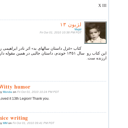
X III
لژیون ١٣
Majid
Fri Oct 01, 2010 10:38 PM PDT
کتاب «غزل داستان سالهای بد» اثر نادر ابراهیمی 
این کتاب رو سال ١٣٥١ خوندم، داستان جالبی در همین مقوله
ارزنده ست.
Witty humor
by
Monda
on
Fri Oct 01, 2010 10:24 PM PDT
Loved it 13th Legion! Thank you.
nice writing
by
MM
on
Fri Oct 01, 2010 09:41 PM PDT