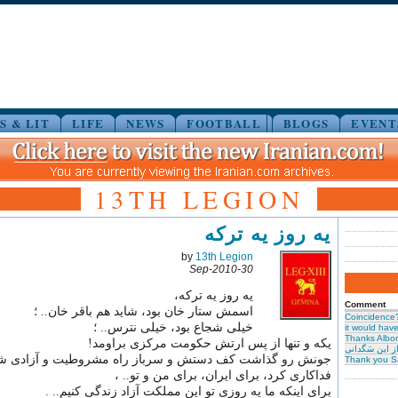
S & LIT
LIFE
NEWS
FOOTBALL
BLOGS
EVENT
13TH LEGION
یه روز یه ترکه
by
13th Legion
30-Sep-2010
یه روز یه ترکه،
Comment
اسمش ستار خان بود، شاید هم باقر خان.. ؛
Coincidence
خیلی شجاع بود، خیلی نترس.. ؛
it would have 
Thanks Albor
یکه و تنها از پس ارتش حکومت مرکزی براومد!
ز این سَگدانی
جونش رو گذاشت کف دستش و سرباز راه مشروطیت و آزادی ش
Thank you S
فداکاری کرد، برای ایران، برای من و تو.. ،
برای اینکه ما یه روزی تو این مملکت آزاد زندگی کنیم.. .