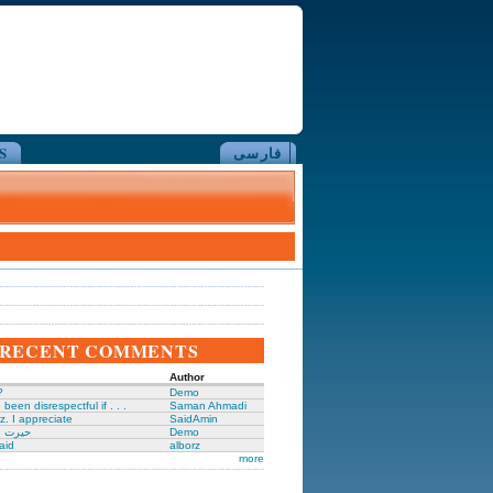
فارسی
S
RECENT COMMENTS
Author
?
Demo
been disrespectful if . . .
Saman Ahmadi
z. I appreciate
SaidAmin
Demo
حیرت ا
aid
alborz
more