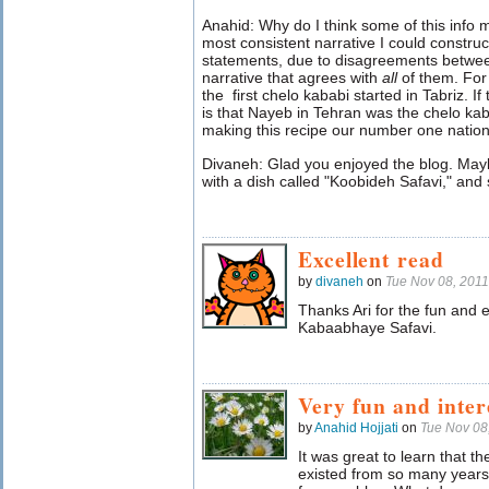
Anahid: Why do I think some of this info 
most consistent narrative I could construct
statements, due to disagreements betwee
narrative that agrees with
all
of them. For
the first chelo kababi started in Tabriz. If
is that Nayeb in Tehran was the chelo kaba
making this recipe our number one natio
Divaneh: Glad you enjoyed the blog. Mayb
with a dish called "Koobideh Safavi," and s
Excellent read
by
divaneh
on
Tue Nov 08, 201
Thanks Ari for the fun and
Kabaabhaye Safavi.
Very fun and inter
by
Anahid Hojjati
on
Tue Nov 08
It was great to learn that
existed from so many years