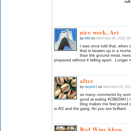
دهید
nice work, Ari
by
MM
on
Wed Nov 09, 2011 08
I was once told that, when 
that is beaten up in a morta
than the ground meat, henc
prepared without it falling apart. Longer 
after
by
rtayebi1
on
Wed Nov 09, 201
so many comments by some 
good at eating KOBIDAH ( no 
blog makes me feel proud of
is AO and the gang. Ari you are brilliant
Red Wine khan.