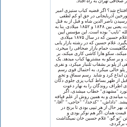
ار صحافی تهران به راه افتاد
افتتاح شد؟ اگر قضیه کباب ستیزی امیر
ورخین آذربایجانی در حق او کم لطفی
 رسیدن ناصر الدین شاه و قبل از به قتل
رسیدن امیر کبیر به وقوع پیوست، یعنی بین ۱۸۴۸ و ۱۸۵۲ میلادی. بنا به
لله "نایب" بوده است. این مؤسس آیین
چلو کباب فرزندی داشت به نام غلام حسین که در سال ۱۸۷۵ میلادی
گیرد. غلام حسین که در رشته بازار یابی
گاهیست حمام بازار صحافی را میخرد
یکند، سکو هارا کاشی کاری میکند، بر
د، و بر سکو به مشتریها کباب میدهد. یک
ز پلو بر بشقاب تلنبار میکرد، و نفری
ر پلو خالی میکرد. به احتمال قوی رسم
ان ابداع کرد و شاید رسم سماق و تخم
بل از ظهر بساط کباب پزی جلوی دکّان
های اطراف روندگان را به نهار دعوت
میخورد "مشهدی" خطاب میشدی، اگر
ب میامدی و به همین روش از علم قیافه
میشد. "داداش،" "کدخدا،" "حاجی،" "آقا
"بهر حال از هر تیپی بودی تا برنج در
قیمت همان. اگر هم نوکر بودی و
تن "تو گو،" غلام حسین خان نمیگذاشت
اب برگردی