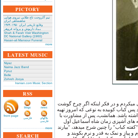
PICTORY
تیم آکروجت تاج طلایی نیروی هوایی
شاهنشاهی ایران
وقایع تاریخی‌ ایران ۱۹۵۰- ۱۹۷۹
بـیـاد داریوش و پروانه فروهر
Shah & Farah Visit Washington
DC National Gallery (1960)
Hasan-ali Mansour Funeral
more
LATEST MUSIC
Niyaz
Naima Jazz Band
Pyruz
Belle
Zohreh Jooya
Iranian.com Music Section
RSS
میکردم و در فکر اینکه اگر چرخ گوشت
blogs
news
 پس کباب کوبیده به نوعی که امروز تهیه
داشته باشد. همانشب، پس از مشاورت با
front page
بلاگهای
فارسی
له های آشپزی زمان شاه اسماعیل اول
فارسی
(۱۴۸۷-۱۵۲۴ ه کباب" را چنین شرح میدهد، "بیارند
more
 و پیاز و نمک به قدر و نرم بکوبند و
SEARCH