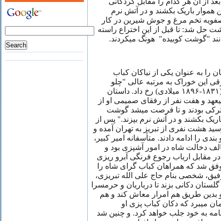
عد از آن هر کدام را مقابل گردکانی
ن هموار باریک بکشند و در آتش نرم
 صفویه تخم مرغ و جوش شیرین در کار
 حل شد: تا قبل از این اختراع راسته
انند "گوشت کوبیده" هونگ میکردند
ان را
به عنوان یکی‌ از نیاکان کباب
قی این خوراک به مرتبه عالی "چلو
کباب" در زمان ناصرالدین شاه (۱۸۳۱-۱۸۹۶ میلادی) رخ داد. داستان
عهد و هفت نفر از رفقای صمیمی او از
ترکی بودند و تا فرصت میشد گوشت
اریک بکشند و در آتش نرم بپزند." پس از
سید هشت نفری از تبریز به تهران آمده و
ندی را ادامه دادند. متأسفانه امیر کبیر
ف دخالت شاه در امور آشپزی بود و
ر مقابل ارباب رجوع فرنگی آبرو ریزی
ر موفق شد که همراهان کباب گرای شاه را
ت رفیق، شخصی بنام حاج علی الله تبریزی
 گلستان دکانی بزند تا درباریان و حرمسرا
د و بدین طریق هم امرار معاش کند و هم
ن میبرد که دکان کباب پزی او
مه به خود جلب خواهد کرد. و چنین شد