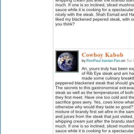
whipping cream just after the brandu starts
much. If one is so inclined, sliced mushr
sauce while it is cooking for a spectacula
nicely with the steak. Shah Esmail and Haj
liked my blackened pepered steak, with o
you think?
Cowboy Kabob
by
RonPaul Iranian Fan
on
Tue 
Ari, yours truly has been ex
of Rib Eye steak and am hap
made some culinary breakth
peppered blackened steak that should gi
The secrets to this gastronomical extravag
steak as well as the temperatures of both 
they first meet. Have one too cold and th
sacrifice goes awry. Yes, cows know what
otherwise why would they taste so good? T
mixture of brandy first set afire in the sa
and juices from the steak that just visited
whipping cream just after the brandu starts
much. If one is so inclined, sliced mushr
sauce while it is cooking for a spectacula