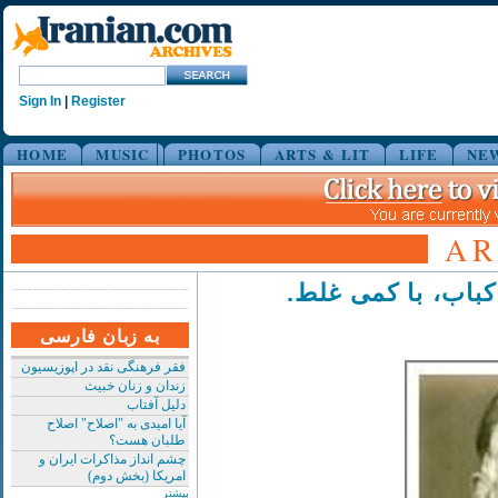
Sign In
|
Register
HOME
MUSIC
PHOTOS
ARTS & LIT
LIFE
NE
AR
کباب، با کمی‌ غلط
به زبان فارسی
فقر فرهنگی نقد در اپوزیسیون
زندان و زنان خبیث
دلیل آفتاب
آیا امیدی به "اصلاح" اصلاح
طلبان هست؟
چشم انداز مذاکرات ایران و
امریکا (بخش دوم)
بیشتر