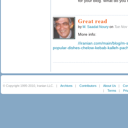
for your blog. What do you
Great read
by
M. Saadat Noury
on
Tue Nov
More info:
//iranian.com/main/blog/m-s
popular-dishes-chelow-kebab-kalleh-pac
© Copyright 1995-2010, Iranian LLC.
|
Archives
|
Contributors
|
About Us
|
Con
|
Terms
|
Pri