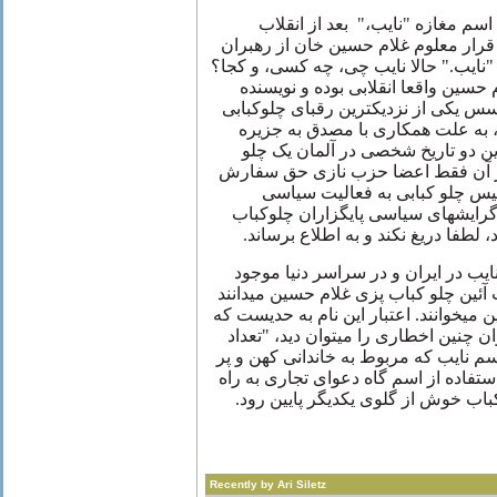
اسم مغازه "نایب،" بعد از انقلاب
قرار معلوم غلام حسین خان از رهبران
"نایب." حالا نایب چی، چه کسی، و کجا؟
 حسین واقعا انقلابی بوده و نویسنده
ٔسس یکی از نزدیکترین رقبای چلوکبابی
 به علت همکاری با مصدق به جزیره
این دو تاریخ شخصی در آلمان یک چلو
ه در آن فقط اعضا حزب نازی حق سفارش
سیس چلو کبابی به فعالیت سیاسی
رایشهای سیاسی پایگزاران چلوکباب
، لطفا دریغ نکند و به اطلاع برساند
ایب در ایران و در سراسر دنیا موجود
 آئین چلو کباب پزی غلام حسین میدانند
ین میخوانند. اعتبار این نام به حدیست که
 چنین اخطاری را میتوان دید، "تعداد
سم نایب که مربوط به خاندانی کهن و پر
استفاده از اسم گاه دعوای تجاری به راه
 کباب خوش از گلوی یکدیگر پایین رود
Recently by Ari Siletz