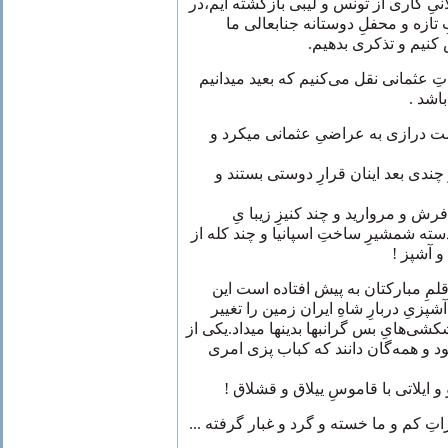
ِ کاری از تونس و لیبی‌ بازگشته ایم،در
بِ تازه و محفلِ دوستانه جنابعالی ما
کنیم و تذکری بدهیم
ِ عثمانی نقل می‌کنیم که بعید میدانیم
 باشد
ت درازی به عراضیِ عثمانی میکرد و
ندی بعد اینان قرارِ دوستی‌ بستند و
رش و مروارید و چند کنیزِ زیبا یِ
سته شمشیرِ ساختِ اسپانیا و چند کله از
ه و آشپز
قلمِ مبارکتان به پیش افتاده است این
پزیِ دربارِ شاهِ ایران زمین را تغییر
شی‌هایِ بس گرانبها بدینها میداد.یکی‌ از
ود و همه‌گان دانند که کباب پزی امری
و ایلاتی با قاموسِ ییلاق و قشلاق
ضراتِ کم و ما خسته و گرد و غبار گرفته