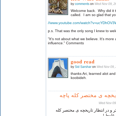
by
comments
on
Wed Nov 09, 2
Welcome back. Why did it 
called. I am so glad that you 
//www.youtube.com/watch?v=ucYDhOV
p.s. That was the only song I knew to we
"It's not about what we believe. It's mo
influence." Comments
good read
by
Sid Sarshar
on
Wed Nov 09, 
thanks Ari, learned alot an
koobideh.
ریخچه ی مختصر کله پاچه
Wed Nov 09
 و در انتظار تاریخچه ی مختصر کله
لط غلوط