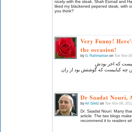
nicely with the steak. Shah Esmail and Haj
liked my blackened pepered steak, with o
you think?
Very Funny! Here's
the occasion!
by
G. Rahmanian
on
Tue Nov 0
بيست كه اخر بودش
ن چه كبابيست كه گوشتش بود از ران
Dr Saadat Nouri, 
by
Ari Siletz
on
Tue Nov 08, 201
Dr. Saadat Nouri: Many thank
article. The two blogs make
recommend it to readers wh