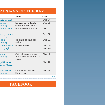
IRANIANS OF THE DAY
About
Day
نسرین ستوده
Dec 04
kpour:
Lawyer says death
Dec 03
the day
sentence suspended
li: Prisoner
Iterview with mother
Dec 02
احسان نراقی:
Dec 02
و نویسنده ۳۰۵
udeh:
46 days on hunger
Dec 01
the day
strike
deh: Graffiti
In Barcelona
Nov 30
گوهر عشقی
Nov 30
meni:
Activist denied leave
Nov 30
the day
and family visits for 1.5
years
محمد کلالی:
Nov 29
کنندگان به سف
olparipour:
Kurdish Activist on
Nov 28
the day
Death Row
more
FACEBOOK