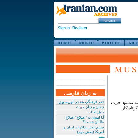
Sign In
|
Register
HOME
MUSIC
PHOTOS
ART
MUS
به زبان فارسی
فقر فرهنگی نقد در اپوزیسیون
لمه میشود حرف
زندان و زنان خبیث
وتاه کار
دلیل آفتاب
آیا امیدی به "اصلاح" اصلاح
طلبان هست؟
چشم انداز مذاکرات ایران و
امریکا (بخش دوم)
بیشتر