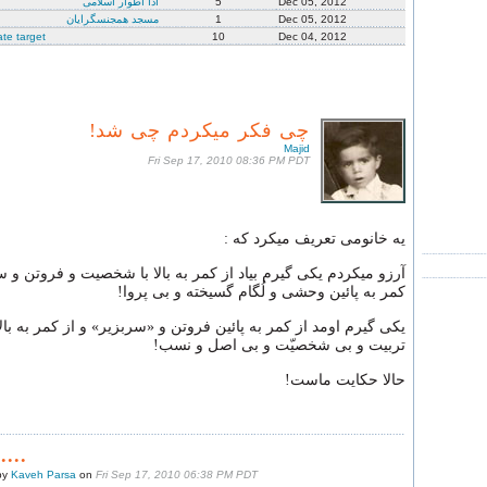
ادا اطوار اسلامی
5
Dec 05, 2012
مسجد همجنسگرایان
1
Dec 05, 2012
ate target
10
Dec 04, 2012
چی فکر میکردم چی شد!
Majid
Fri Sep 17, 2010 08:36 PM PDT
یه خانومی تعریف میکرد که :
آرزو میکردم یکی گیرم بیاد از کمر به بالا با شخصیت و فروتن و س
کمر به پائین وحشی و لُگام گسیخته و بی پروا!
یکی گیرم اومد از کمر به پائین فروتن و «سربزیر» و از کمر به بالا
تربیت و بی شخصیّت و بی اصل و نسب!
حالا حکایت ماست!
.....
by
Kaveh Parsa
on
Fri Sep 17, 2010 06:38 PM PDT