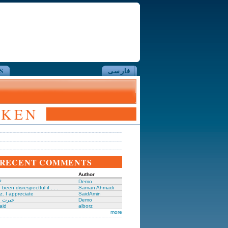
S
فارسی
CKEN
RECENT COMMENTS
Author
?
Demo
been disrespectful if . . .
Saman Ahmadi
z. I appreciate
SaidAmin
حیرت ا
Demo
aid
alborz
more