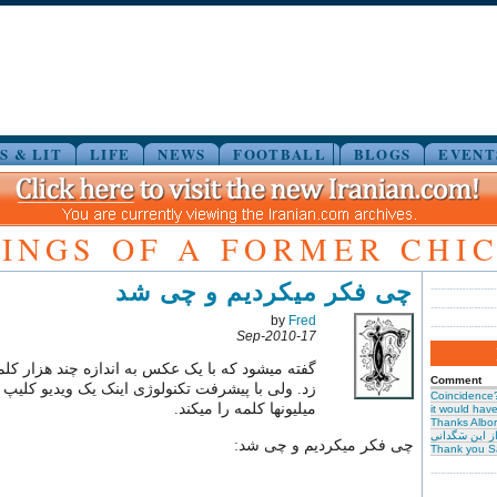
S & LIT
LIFE
NEWS
FOOTBALL
BLOGS
EVENT
INGS OF A FORMER CHI
چی فکر میکردیم و چی شد
by
Fred
17-Sep-2010
گفته میشود که با یک عکس به اندازه چند هزار ک
Comment
زد. ولی با پیشرفت تکنولوژی اینک یک ویدیو کلیپ ک
Coincidence
میلیونها کلمه را میکند.
it would have 
Thanks Albor
ز این سَگدانی
چی فکر میکردیم و چی شد:
Thank you S