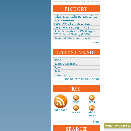
PICTORY
تیم آکروجت تاج طلایی نیروی هوایی
شاهنشاهی ایران
وقایع تاریخی‌ ایران ۱۹۵۰- ۱۹۷۹
بـیـاد داریوش و پروانه فروهر
Shah & Farah Visit Washington
DC National Gallery (1960)
Hasan-ali Mansour Funeral
more
LATEST MUSIC
Niyaz
Naima Jazz Band
Pyruz
Belle
Zohreh Jooya
Iranian.com Music Section
RSS
blogs
news
front page
بلاگهای
فارسی
فارسی
more
Recently by Fred
SEARCH