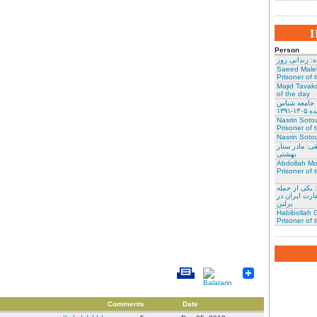
Person
: زندانی روز
Saeed Male
Prisoner of 
Majid Tavako
of the day
 جامعه شناس
۱-۱۳۹۱
Nasrin Soto
Prisoner of 
Nasrin Sotou
: مادر ستار
بهشتی
Abdollah Mo
Prisoner of 
 یکی از حمله
ارت ایران در
برلین
Habibollah G
Prisoner of 
Comments
Date