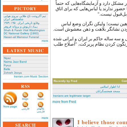
ر مشکل دارد و آزمایشگاه‌هایی که حتماً
PICTORY
حضور ندارند یا لباس‌هایی که برای اتاق
قابل‌قبول نیست
تیم آکروجت تاج طلایی نیروی هوایی
شاهنشاهی ایران
وهین نیست؛ ولیکن نگران وضع لباس
وقایع تاریخی‌ ایران ۱۹۵۰- ۱۹۷۹
بـیـاد داریوش و پروانه فروهر
 بودن نشانگر بلاهت و ذهن مغشوش است
Shah & Farah Visit Washington
DC National Gallery (1960)
Hasan-ali Mansour Funeral
 و سه ساله حاکم بر ایران و ایرانی شده
more
سرنگون کردن نظام پربرکت، "اصلاح طلب
LATEST MUSIC
Niyaz
Naima Jazz Band
Pyruz
Belle
Zohreh Jooya
Iranian.com Music Section
Recently by Fred
Co
RSS
ادا اطوار اسلامی
مسجد همجنسگرایان
Iranians are legitimate target
blogs
news
more from Fred
front page
بلاگهای
فارسی
فارسی
more
I believe those cou
SEARCH