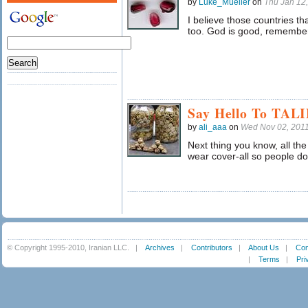
by
Luke_Mueller
on
Thu Jan 12
I believe those countries th
too. God is good, remember 
Say Hello To TAL
by
ali_aaa
on
Wed Nov 02, 201
Next thing you know, all t
wear cover-all so people don
© Copyright 1995-2010, Iranian LLC.
|
Archives
|
Contributors
|
About Us
|
Con
|
Terms
|
Pri