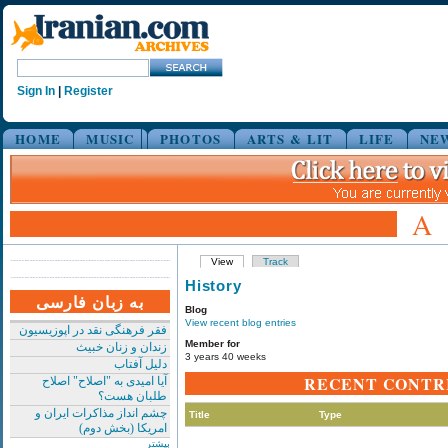
Sign In
|
Register
HOME
MUSIC
PHOTOS
ARTS & LIT
LIFE
NE
A
View
Track
History
به زبان فارسی
Blog
View recent blog entries
فقر فرهنگی نقد در اپوزیسیون
Member for
زندان و زنان خبیث
3 years 40 weeks
دلیل آفتاب
RECENT CONTR
آیا امیدی به "اصلاح" اصلاح
طلبان هست؟
چشم انداز مذاکرات ایران و
Title
Type
امریکا (بخش دوم)
بیشتر