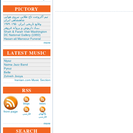
PICTORY
تیم آکروجت تاج طلایی نیروی هوایی
شاهنشاهی ایران
وقایع تاریخی‌ ایران ۱۹۵۰- ۱۹۷۹
بـیـاد داریوش و پروانه فروهر
Shah & Farah Visit Washington
DC National Gallery (1960)
Hasan-ali Mansour Funeral
more
LATEST MUSIC
Niyaz
Naima Jazz Band
Pyruz
Belle
Zohreh Jooya
Iranian.com Music Section
RSS
blogs
news
front page
بلاگهای
فارسی
فارسی
more
SEARCH