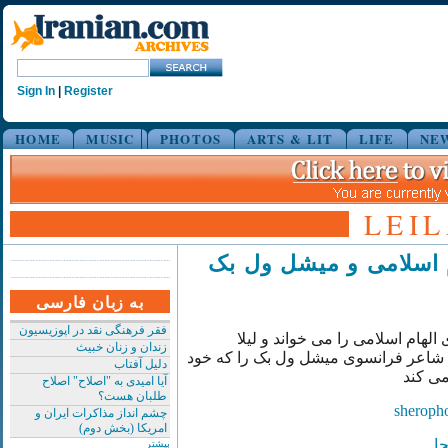
Sign In
|
Register
HOME
MUSIC
PHOTOS
ARTS & LIT
LIFE
NE
LEI
 اسلامی و میشل ول بک
به زبان فارسی
فقر فرهنگی نقد در اپوزیسیون
الهام اسلامی را می خواند و لیلا
زندان و زنان خبیث
اعر فرانسوی میشل ول بک را که خود
دلیل آفتاب
می کند
آیا امیدی به "اصلاح" اصلاح
طلبان هست؟
چشم انداز مذاکرات ایران و
امریکا (بخش دوم)
جا
بیشتر