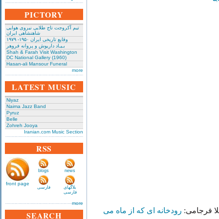
PICTORY
تیم آکروجت تاج طلایی نیروی هوایی
شاهنشاهی ایران
وقایع تاریخی‌ ایران ۱۹۵۰- ۱۹۷۹
بـیـاد داریوش و پروانه فروهر
Shah & Farah Visit Washington
DC National Gallery (1960)
Hasan-ali Mansour Funeral
more
LATEST MUSIC
Niyaz
Naima Jazz Band
Pyruz
Belle
Zohreh Jooya
Iranian.com Music Section
RSS
blogs
news
front page
بلاگهای
فارسی
فارسی
more
لا فرجامی
رودخانه ای که از ماه می
SEARCH