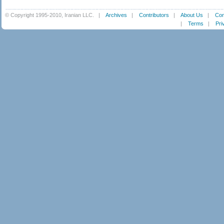
© Copyright 1995-2010, Iranian LLC.
|
Archives
|
Contributors
|
About Us
|
Con
|
Terms
|
Pri