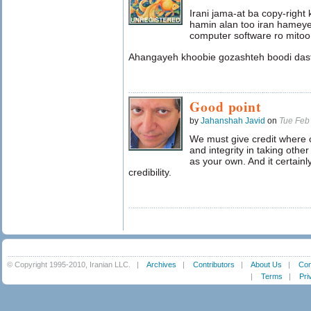
Irani jama-at ba copy-righ
hamin alan too iran hameye
computer software ro mitoo
Ahangayeh khoobie gozashteh boodi dast
Good point
by
Jahanshah Javid
on
Tue Feb
We must give credit where c
and integrity in taking othe
as your own. And it certainl
credibility.
© Copyright 1995-2010, Iranian LLC.
|
Archives
|
Contributors
|
About Us
|
Con
|
Terms
|
Pri