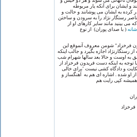
وفان ناگهانی می شوند و هر دو خیس و
ند و ایشان برای آنکه یار مربوطه
 کرده به ایشان می پوشانند و حالت و
ر رستگار نژاد را به سرودن و ساختن
ه می بینید مانند سایر کارهای او از
شانه
( با صدای پوران) از نوع
دون فرخزاد" شومن معروف آنموقع این
انی کرد ٬بدون آنکه از رستگارنژاد اجازه بگیرد و جالب اینکه
لق به اوست و حالا بعد سالها شهرام شب
با توجه به اینکه دست فریدون فرخزاد از
این دنیا کوتاه است و قادر به شکایت و دادگاه کشی نیست ٬برای خالی
ز او شده . اشاره ای هم به آهنگساز و
 همیشه کپی رایت هم
ل
ران
فرخزاد