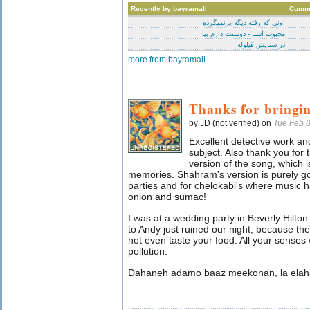
Recently by bayramali
Comm
اونی که رفته دیگه برنمیگرده
محبوب آشنا - دوستت دارم بیا
در ستایش قیلوله
more from bayramali
Thanks for bringin
by JD (not verified) on
Tue Feb 
Excellent detective work an
subject. Also thank you for 
version of the song, which is
memories. Shahram's version is purely g
parties and for chelokabi's where music ha
onion and sumac!
I was at a wedding party in Beverly Hilto
to Andy just ruined our night, because th
not even taste your food. All your senses
pollution.
Dahaneh adamo baaz meekonan, la elaha