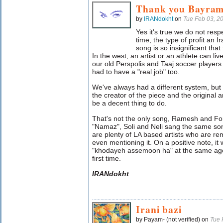
Thank you Bayram
by
IRANdokht
on
Tue Feb 03, 2
Yes it's true we do not resp
time, the type of profit an 
song is so insignificant that
In the west, an artist or an athlete can liv
our old Perspolis and Taaj soccer players
had to have a "real job" too.
We've always had a different system, but I
the creator of the piece and the original a
be a decent thing to do.
That's not the only song, Ramesh and Fo
"Namaz", Soli and Neli sang the same song
are plenty of LA based artists who are re
even mentioning it. On a positive note, i
"khodayeh assemoon ha" at the same age 
first time.
IRANdokht
Irani bazi
by Payam- (not verified) on
Tue 