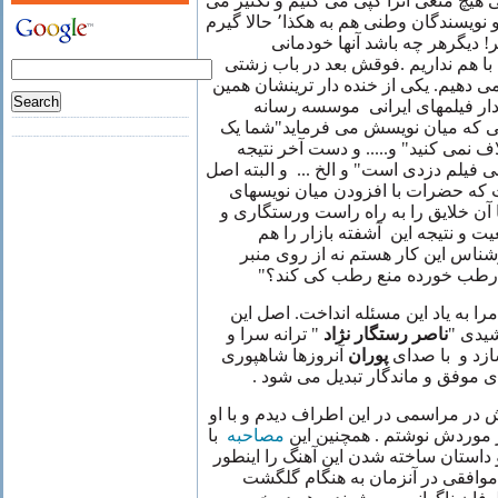
 هیچ منعی آنرا کپی می کنیم و تکثیر می
کنیم و البته کارهای هنرمندان و نویسندگان وطنی هم به هکذا٬ حالا گیرم
 دیگرهر چه باشد آنها خودمانی
با هم نداریم .فوقش بعد در باب زشتی
ی دهیم. یکی از خنده دار ترینشان همین
 دار فیلمهای ایرانی موسسه رسانه
ری و بقیه است٬ همانی که میان نویسش می فرماید"شما یک
 نمی کنید" و..... و دست آخر نتیجه
 فیلم دزدی است" و الخ ... و البته اصل
ت که حضرات با افزودن میان نویسهای
با آن خلایق را به راه راست ورستگاری و
و نتیجه این آشفته بازار را هم
بینید. بگذریم٬ نه کارشناس این کار هستم نه از روی منبر
 :رطب خورده منع رطب کی کند؟
ا به یاد این مسئله انداخت. اصل این
ورشیدی
ناصر رستگار نژاد
" ترانه سرا و
ازد و با صدای
پوران
آنروزها شاهپوری
های موفق و ماندگار تبدیل می شود
 در مراسمی در این اطراف دیدم و با او
 موردش نوشتم . همچنین این
مصاحبه
با
و داستان ساخته شدن این آهنگ را اینطور
وافقی در آنزمان به هنگام گلگشت