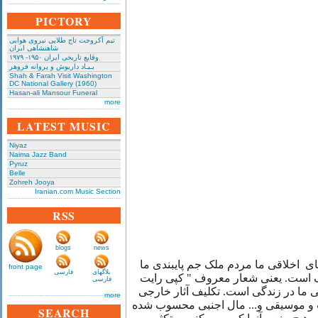
PICTORY
تیم آکروجت تاج طلایی نیروی هوایی
شاهنشاهی ایران
وقایع تاریخی‌ ایران ۱۹۵۰- ۱۹۷۹
بـیـاد داریوش و پروانه فروهر
Shah & Farah Visit Washington
DC National Gallery (1960)
Hasan-ali Mansour Funeral
more
LATEST MUSIC
Niyaz
Naima Jazz Band
Pyruz
Belle
Zohreh Jooya
Iranian.com Music Section
RSS
blogs
news
ایای اخلاقی ما مردم ملک جم پایبندی ما
front page
بلاگهای
فارسی
ف است. یعنی شعار معروف " کپی رایت
فارسی
 ما در زندگی است. تکلیف آثار خارجی
more
ب و موسیقی و... مال اجنبی محسوب شده
SEARCH