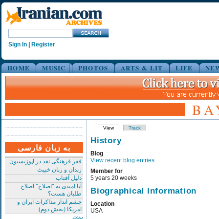
Sign In
|
Register
HOME
MUSIC
PHOTOS
ARTS & LIT
LIFE
NE
BA
View
Track
History
به زبان فارسی
Blog
View recent blog entries
فقر فرهنگی نقد در اپوزیسیون
زندان و زنان خبیث
Member for
دلیل آفتاب
5 years 20 weeks
آیا امیدی به "اصلاح" اصلاح
Biographical Information
طلبان هست؟
چشم انداز مذاکرات ایران و
Location
امریکا (بخش دوم)
USA
بیشتر