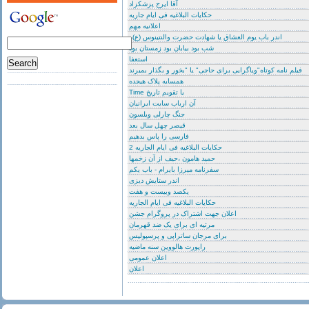
آقا ایرج پزشکزاد
حکایات البلاغیه فی ایام جاریه
اعلانیه مهم
اندر باب یوم العشاق یا شهادت حضرت والنتینوس (ع)ه
شب بود بیابان بود زمستان بود
استعفا
فیلم نامه کوتاه"ویاگرایی برای حاجی" یا "بخور و بگذار بمیرند
همسایه پلاک هیجده
Time یا تقویم تاریخ
آن ارباب سایت ایرانیان
جنگ چارلی ویلسون
قیصر چهل سال بعد
فارسی را پاس بدهیم
حکایات البلاغیه فی ایام الجاریه 2
حمید هامون ،حیف از آن زخمها
سفرنامه میرزا بایرام - باب یکم
اندر ستایش دیزی
یکصد وبیست و هفت
حکایات البلاغیه فی ایام الجاریه
اعلان جهت اشتراک در پروگرام جشن
مرثیه ای برای یک ضد قهرمان
برای مرجان ساتراپی و پرسپولیس
راپورت هالووین سنه ماضیه
اعلان عمومی
اعلان