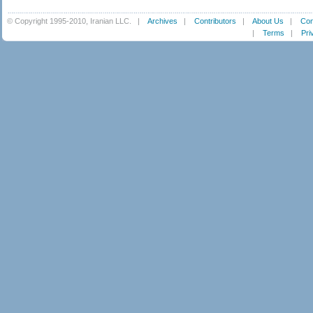
© Copyright 1995-2010, Iranian LLC.
|
Archives
|
Contributors
|
About Us
|
Con
|
Terms
|
Pri