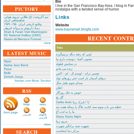
Bio
I live in the San Francisco Bay Area. I blog in Far
PICTORY
nostalgia with a twisted sense of humor.
Links
تیم آکروجت تاج طلایی نیروی هوایی
شاهنشاهی ایران
وقایع تاریخی‌ ایران ۱۹۵۰- ۱۹۷۹
Website
بـیـاد داریوش و پروانه فروهر
www.bayramali.blogfa.com
Shah & Farah Visit Washington
DC National Gallery (1960)
RECENT CONTR
Hasan-ali Mansour Funeral
more
Title
LATEST MUSIC
اونی که رفته دیگه برنمیگرده
محبوب آشنا - دوستت دارم بیا
Niyaz
در ستایش قیلوله
Naima Jazz Band
زنده می مانم
Pyruz
Belle
تفسیر ترانه : اومدم ال - ای - اکس
Zohreh Jooya
درهای آسمان باز است حتی روزهای تولد
Iranian.com Music Section
صدای شوم طبل جنگ
اعلان
RSS
خوش به حال روزگار
گل یخ
Cielito lindo یا "دلبرک زیبا"
blogs
news
خطبه من باب سوم سنه کتابت بلاگ یا رساله هفت پند
ما را به لذت آخ
front page
بلاگهای
فارسی
Starry Starry Night
فارسی
بدرود زیبا
more
شهوت شبه برانگیز شهرت
SEARCH
مرکز دنیا اینجاست