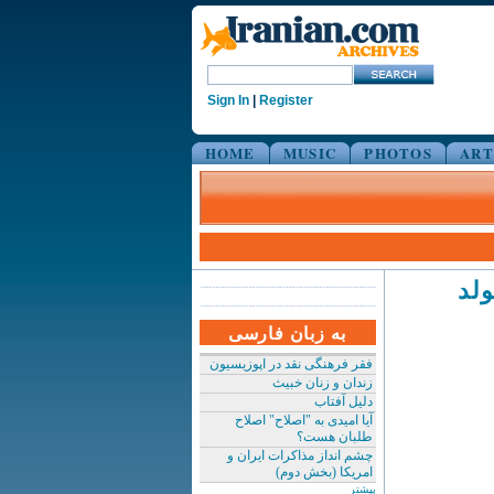
Sign In
|
Register
HOME
MUSIC
PHOTOS
ART
لد
به زبان فارسی
فقر فرهنگی نقد در اپوزیسیون
زندان و زنان خبیث
دلیل آفتاب
آیا امیدی به "اصلاح" اصلاح
طلبان هست؟
چشم انداز مذاکرات ایران و
امریکا (بخش دوم)
بیشتر