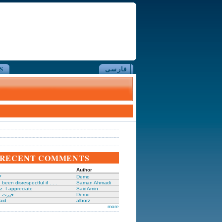
فارسی
S
RECENT COMMENTS
Author
?
Demo
been disrespectful if . . .
Saman Ahmadi
z. I appreciate
SaidAmin
Demo
حیرت ا
aid
alborz
more