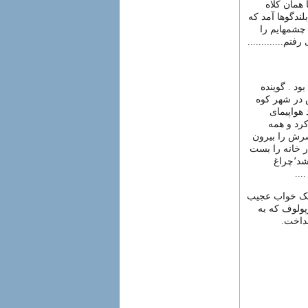
یی رسول با همان کلاه
لندگوها آمد که
چشمهایم را
م.............
ود . گوینده
 در شهر کوه
 هواپیمای
رد و همه
 سرش را بیرون
در خانه را بست
. پیرمرد دوچرخه سواری با کلاه طوسی و ریش بلند از کنار او رد شد٬چراغ
...
 یک خواب عجیب
ولوف که به
نداخت.