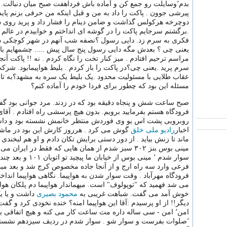
پیرشی جوون . پاکت را داد به من و قبل اینکه من حرفی بزنم پای
دوچرخه هرکولس گذاشت و ضامن دینام را فشار داد و پرید روی
.برگشتم سرجایم پاکت را در گوشه ای انداختم و خوابیدم در عالم 
فکری به سرم زد. دایی رسول ؟نصفه شب آنهم در شهر کوچکی در 
یعنی چی ؟ بعدش مگه دایی رسول پنج سال پیش ..... چشمهایم باز
مراسم ترحیم افتادم . میز کنار تخت را نگاه کردم . نه !! پاکت آنج
سرم پرید .یعنی چی؟در پاکت را باز کردم . بلیط هواپیمابود. شرک
عقاب طلایی با مسئولیت محدود .یک بلیط یک سره به مشهد؟به تاری
مسئله این بود که چطور برای فردا خودم را آماده کنم؟
صبح ساعت شش و پنجاه دقیقه بود که در زدند. مرد جوانی بود 
فرودگاه هستم بفرمایید برویم. بدون هیچ پرسشی راه افتادم . آقای
روبرویی پشت اس یو وی فوردش منتظر خانمش نشسته بود و دا
اخبار
رادیو ملی خلق
گوش می کرد . هرروز کارش این بود در ماش
ماند تا زنش بیاید . از دور دستی برایش تکان دادم و او هم لبخندی
مینی بوس بنز ۳۰۲ سبز شدم از همان هایی که فقط در ایران 
سوار شدم ٬ مینی بوس از خیابان ما 
فرعی وارد سه راه ارج و از آنجا جاده مخصوص کرج شد و بعد مید
فرودگاه مهرآباد . وقت سوار شدن به هواپیما. نگاهی هواپیما انداخ
می شد فهمید که "توپولوف" است. میهماندار هواپیما دم پلکان هواپ
خوش آمد می گفت. شباهت غریبی به
محمود بصیری
داشت و یا ی
دیگر!! از او پرسیدم :آقا این هواپیما امنه؟ خنده نخودی کرد و گفت:
امن٬ امن - سی ساله داره مث ساعت کار می کنه و هیچ اتفاقی ب
٬صلوات بفرست و سوار شو . سوار شدم در ردیف سیزدهم نشستم