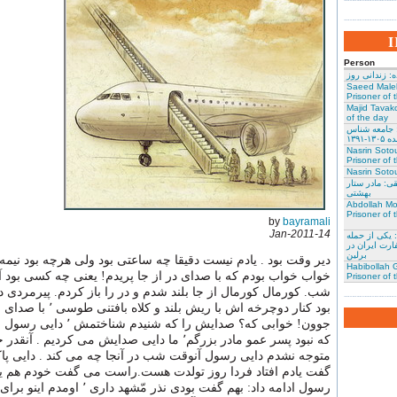
Person
: زندانی روز
Saeed Male
Prisoner of 
Majid Tavako
of the day
 جامعه شناس
۱-۱۳۹۱
Nasrin Soto
Prisoner of 
Nasrin Sotou
: مادر ستار
بهشتی
Abdollah Mo
Prisoner of 
by
bayramali
14-Jan-2011
 یکی از حمله
ارت ایران در
برلین
دیر وقت بود . یادم نیست دقیقا چه ساعتی بود ولی هرچه بود نیم
Habibollah G
خواب خواب بودم که با صدای در از جا پریدم! یعنی چه کسی بود آ
Prisoner of 
شب. کورمال کورمال از جا بلند شدم و در را باز کردم. پیرمردی دم
بود کنار دوچرخه اش با ریش بلند و 
جوون! خوابی که؟ صدایش را که شنید
که نبود پسر عمو مادر بزرگم٬ ما دایی صدایش می کردیم .
متوجه نشدم دایی رسول آنوقت شب در آنجا چه می کند . دایی پاکت
گفت یادم افتاد فردا روز تولدت هست.راست می گفت خودم هم یاد
رسول ادامه داد: بهم گفت بودی نذر مّشهد دار