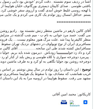
آشنا در ردیف سوم نشسته . دقت کردم ٬خودش بود دا
بافتنی طوسی . صدای کاپیتان دیمیتری بورگانوف خلبان هواپیما از ب
با لهجه روسی غلیظ خوش آمدی گفت و آرزوی سفر خوشی کرد. 
بستم. حداقل امسال روز تولدم یک کاری می کردم و یک جایی می رفت
********************
آقای کالین بازهم در ماشین منتظر زنش نشسته بود . رادیو روشن ب
می گفت: جسد مرد جوانی به نام ب - میم شب گذشته در منزلش
منظر کالیفرنیا پیدا شد .علت مرگ هنوز معلوم نیست.... یک فروند
مسافربری ایران از نوع توپولوف در دشتهای نزدیک تهران سقوط ک
مسافرانش کشته شدند طی این سانحه.................. آقای کالین
کرد و داد زد:جولیییییییییییا زودباش . دیرمون شده باید بریم. جولیا 
دوچرخه روشن بود.جولیا نگاهی به او کرد و به طرف ماشین دوید .
توضیح :
این داستان را روز تولدم در سال پیش نوشتم .بر اساس
غریب همانشب که مصادف بود با سقوط یک هواپیما مسافربری توپ
مشهد می رفت. سقوط هواپیما در ارومیه مرا به یاد این داستان ا
کاریکاتور: محمد امین آقائی