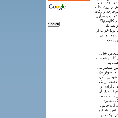
بدم٬وسایلت رو جمع کن و آماده باش فرداهفت صبح میان دنبالت. من دیگه برم٬
ش را روی پدال
 دوچرخه و رفت
خواب و بیداری
کالیفرنیا؟
 شد یاد
ا بود! خواب از
ت هواپیمایی
خ فردا .
گفت:من شاتل
 کالین همسایه
شت به
ین منتظر می
 زد. سوار یک
می شود پیدا کرد.
پیچید تو اتوبان ۱۰۱ و بعد چند دقیقه از یک
ان آزادی و
تم از مدل آن
یما به همه
ک محمود
 آره جانم .
راش نیافتاده
 . یک چهره