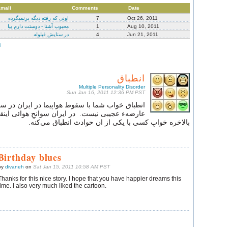
amali
Comments
Date
Oct 26, 2011
7
اونی که رفته دیگه برنمیگرده
Aug 10, 2011
1
محبوب آشنا - دوستت دارم بیا
Jun 21, 2011
4
در ستایش قیلوله
i
انطباق
Multiple Personality Disorder
Sun Jan 16, 2011 12:36 PM PST
انطباق خواب شما با سقوط هواپیما در ایران در سال
عارضهء عجیبی نیست. در ایران سوانحِ هوائی اینقد
بالاخره خوابِ کسی با یکی از ان حوادث انطباق می‌کنه.
Birthday blues
by
divaneh
on
Sat Jan 15, 2011 10:58 AM PST
Thanks for this nice story. I hope that you have happier dreams this
time. I also very much liked the cartoon.