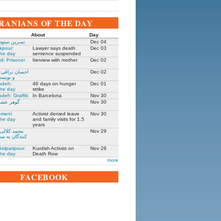
IRANIANS OF THE DAY
About
Day
Dec 04
نسرین ستوده
kpour:
Lawyer says death
Dec 03
the day
sentence suspended
li: Prisoner
Iterview with mother
Dec 02
Dec 02
احسان نراقی:
و نویسنده ۳۰۵
udeh:
46 days on hunger
Dec 01
the day
strike
deh: Graffiti
In Barcelona
Nov 30
Nov 30
گوهر عشقی
meni:
Activist denied leave
Nov 30
the day
and family visits for 1.5
years
Nov 29
محمد کلالی:
کنندگان به سف
olparipour:
Kurdish Activist on
Nov 28
the day
Death Row
more
FACEBOOK