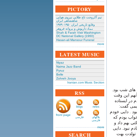
PICTORY
تیم آکروجت تاج طلایی نیروی هوایی
شاهنشاهی ایران
وقایع تاریخی‌ ایران ۱۹۵۰- ۱۹۷۹
بـیـاد داریوش و پروانه فروهر
Shah & Farah Visit Washington
DC National Gallery (1960)
Hasan-ali Mansour Funeral
more
LATEST MUSIC
Niyaz
Naima Jazz Band
Pyruz
Belle
Zohreh Jooya
Iranian.com Music Section
ه های شب بود.
RSS
نهم این وقت
 در ایستاده
کلاه بافتنی طوسی ٬ با صدای بمی گفت:
blogs
news
م شناختمش ٬ دایی رسول بود . دایی خودم
front page
 آنقدر خواب بودم که
بلاگهای
فارسی
فارسی
ی بهم داد و
more
م نبود. دایی
SEARCH
ی ٬ اومدم اینو برای تولدت بهت